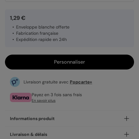
1,29 €
Enveloppe blanche offerte
Fabrication française
Expédition rapide en 24h
Personnaliser
Livraison gratuite avec
Popcarte+
Payez en 3 fois sans frais
En savoir plus
Informations produit
Personnalisez votre faire-part bar mitzvah Fanions
Livraison & délais