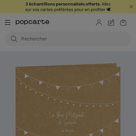
2 échantillons personnalisés offerts.
Allez
sur vos cartes préférées pour en profiter 🕊️
🏖️ Votre
1ère carte postale
sur l'app* est
offerte avec le code
POPCARTE
|
je télécharge