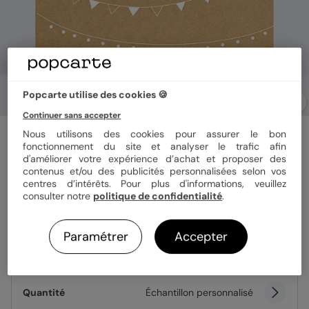
Popcarte utilise des cookies 🍪
Continuer sans accepter
Faire-part bar mitzvah
Nous utilisons des cookies pour assurer le bon
Fanions Bucoliques Kraft
fonctionnement du site et analyser le trafic afin
d'améliorer votre expérience d’achat et proposer des
contenus et/ou des publicités personnalisées selon vos
centres d’intérêts. Pour plus d'informations, veuillez
Format
14x14 cm plié
consulter notre
politique de confidentialité
.
Paramétrer
Accepter
Papier
Papier Satiné
Quantité
Échantillon personnalisé