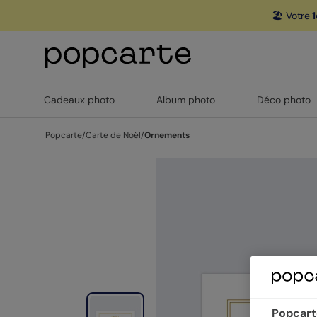
🏖️ Votre
1
Cadeaux photo
Album photo
Déco photo
Popcarte
/
Carte de Noël
/
Ornements
Popcarte