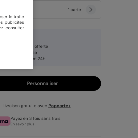
tité
1 carte
ser le trafic
s publicités
ez consulter
 €
veloppe blanche offerte
brication française
pédition rapide en 24h
Personnaliser
Livraison gratuite avec
Popcarte+
Payez en 3 fois sans frais
En savoir plus