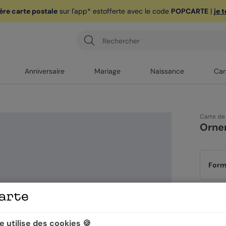
ère carte postale
sur l'app* est
offerte avec le code
POPCARTE
|
je 
Anniversaire
Mariage
Naissance
Car
Carte de
Orne
Form
Papi
 utilise des cookies 🍪