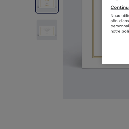
Continu
Nous util
afin d'am
personnal
notre
pol