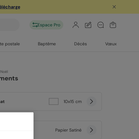
télécharge
Espace Pro
te postale
Baptême
Décès
Vœux
 Noël
ments
at
10x15 cm
er
Papier Satiné