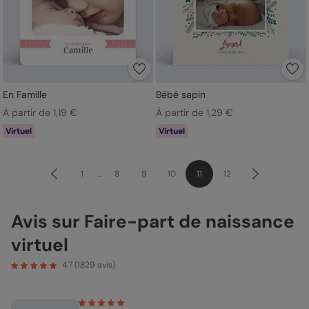
En Famille
Bébé sapin
À partir de 1,19 €
À partir de 1,29 €
Virtuel
Virtuel
1
…
8
9
10
11
12
Avis sur Faire-part de naissance
virtuel
4.7
(
1829
avis)