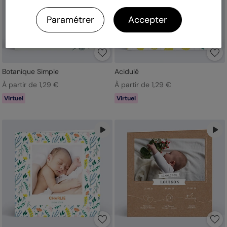
Paramétrer
Accepter
Botanique Simple
Acidulé
À partir de 1,29 €
À partir de 1,29 €
Virtuel
Virtuel