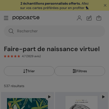
2 échantillons personnalisés offerts.
Allez
sur vos cartes préférées pour en profiter 🐤
🏖️ Votre
1ère carte postale
sur l'app* est
offerte avec le code
POPCARTE
|
je télécharge
Faire-part de naissance virtuel
4.7
(
1829
avis)
Trier
Filtres
537
résultat
s