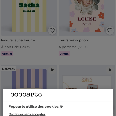
Rayure jaune beurre
Fleurs wavy photo
À partir de 1,29 €
À partir de 1,29 €
Virtuel
Virtuel
Nouveau
Popcarte utilise des cookies 🍪
Continuer sans accepter