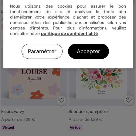
Nous utilisons des cookies pour assurer le bon
Duo de rayures
Vélo en famille
fonctionnement du site et analyser le trafic afin
d'améliorer votre expérience d’achat et proposer des
À partir de 1,19 €
À partir de 1,19 €
contenus et/ou des publicités personnalisées selon vos
Virtuel
Virtuel
centres d’intérêts. Pour plus d'informations, veuillez
consulter notre
politique de confidentialité
.
Nouveau
Paramétrer
Accepter
Fleurs wavy
Bouquet champêtre
À partir de 1,29 €
À partir de 1,29 €
Virtuel
Virtuel