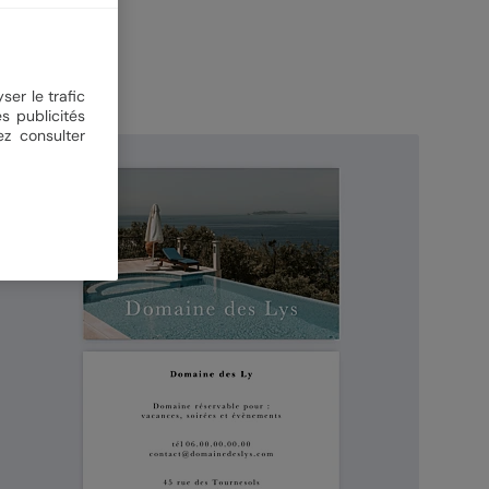
ser le trafic
s publicités
ez consulter