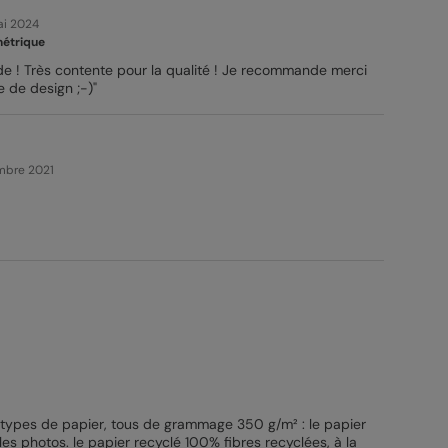
ai 2024
métrique
ide ! Très contente pour la qualité ! Je recommande merci
e de design ;-)"
embre 2021
3 types de papier, tous de grammage 350 g/m² : le papier
ur les photos. le papier recyclé 100% fibres recyclées, à la