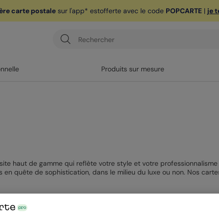
ère carte postale
sur l'app* est
offerte avec le code
POPCARTE
|
je 
onnelle
Produits sur mesure
isite haut de gamme qui reflète votre style et votre professionnalism
 en quête de sophistication, dans le milieu du luxe ou non. Nos cartes
n choisissant la qualité de nos modèles de carte de visite de luxe.