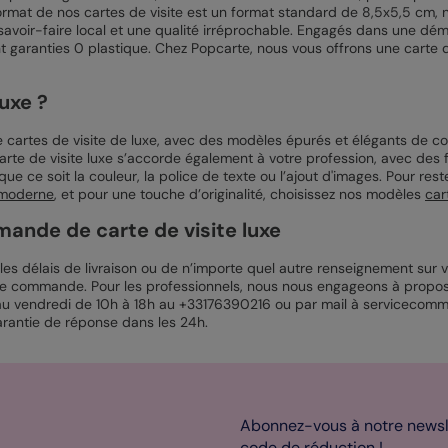
 format de nos cartes de visite est un format standard de 8,5x5,5 cm,
 savoir-faire local et une qualité irréprochable. Engagés dans une dé
aranties 0 plastique. Chez Popcarte, nous vous offrons une carte de 
uxe ?
cartes de visite de luxe, avec des modèles épurés et élégants de co
rte de visite luxe s’accorde également à votre profession, avec des fi
ue ce soit la couleur, la police de texte ou l’ajout d'images. Pour r
e moderne
, et pour une touche d’originalité, choisissez nos modèles
car
ande de carte de visite luxe
r les délais de livraison ou de n’importe quel autre renseignement sur
otre commande. Pour les professionnels, nous nous engageons à propo
i au vendredi de 10h à 18h au +33176390216 ou par mail à servicec
rantie de réponse dans les 24h.
Abonnez-vous à notre newsle
code de réduction !