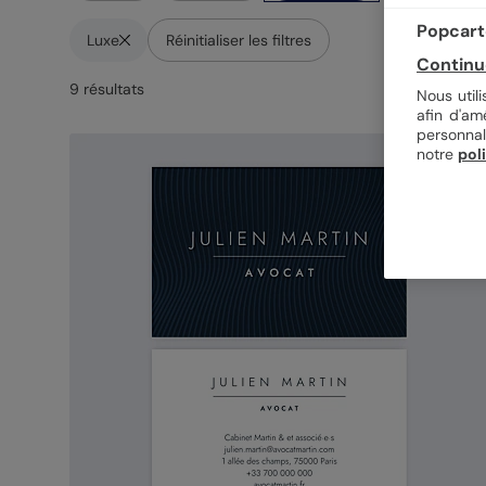
Popcarte
Luxe
Réinitialiser les filtres
Continu
9
résultat
s
Nous util
afin d'am
personnal
notre
pol