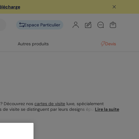
télécharge
Espace Particulier
Autres produits
Devis
e ? Découvrez nos
cartes de visite
luxe, spécialement
 de visite se distinguent par leurs designs épurés et leur
Lire la suite