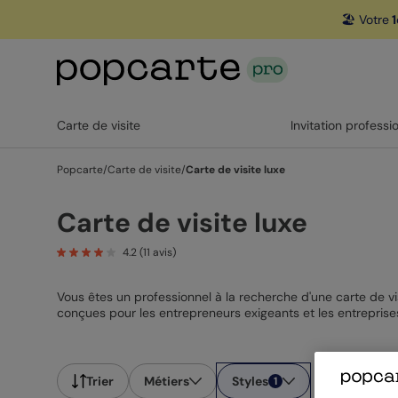
🏖️ Votre
1
Carte de visite
Invitation professi
Popcarte
/
Carte de visite
/
Carte de visite luxe
Carte de visite luxe
4.2
(
11
avis)
Vous êtes un professionnel à la recherche d'une carte de v
conçues pour les entrepreneurs exigeants et les entreprises
qualité haut de gamme. Soignez votre première impression e
Trier
Métiers
Styles
1