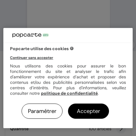
Popcarte utilise des cookies 🍪
Continuer sans accepter
Carte de visite
Diététicienne
Nous utilisons des cookies pour assurer le bon
fonctionnement du site et analyser le trafic afin
d'améliorer votre expérience d’achat et proposer des
contenus et/ou des publicités personnalisées selon vos
Format
8,5x5,5 cm
centres d’intérêts. Pour plus d'informations, veuillez
consulter notre
politique de confidentialité
.
Paramétrer
Accepter
Papier
Papier Mat
Quantité
100 articles