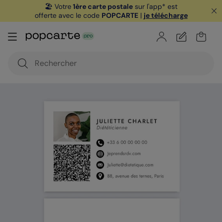
🏖️ Votre
1ère carte postale
sur l'app* est
offerte avec le code
POPCARTE
|
je télécharge