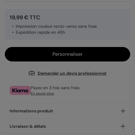
19,99 € TTC
Impression couleur recto-verso sans frais
Expédition rapide en 48h
Personnaliser
Demander un devis professionnel
Payez en 3 fois sans frais
En savoir plus
Informations produit
Personnalisez vos cartes de visites Diététicienne, un outil
Livraison & délais
de communication efficace pour diffuser l’image de votre