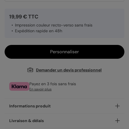
19,99 € TTC
Impression couleur recto-verso sans frais
Expédition rapide en 48h
Personnaliser
Demander un devis professionnel
Payez en 3 fois sans frais
En savoir plus
Informations produit
Personnalisez vos cartes de visites Masseur, un outil de
Livraison & délais
communication efficace pour diffuser l’image de votre