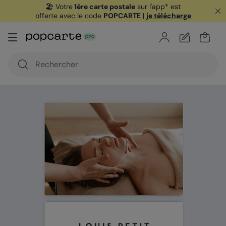
🏖️ Votre
1ère carte postale
sur l'app* est
offerte avec le code
POPCARTE
|
je télécharge