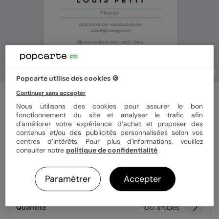
Popcarte utilise des cookies 🍪
Continuer sans accepter
Carte de visite
Masseur
Nous utilisons des cookies pour assurer le bon
fonctionnement du site et analyser le trafic afin
d'améliorer votre expérience d’achat et proposer des
contenus et/ou des publicités personnalisées selon vos
Format
8,5x5,5 cm
centres d’intérêts. Pour plus d'informations, veuillez
consulter notre
politique de confidentialité
.
Paramétrer
Accepter
Papier
Papier Mat
Quantité
100 articles