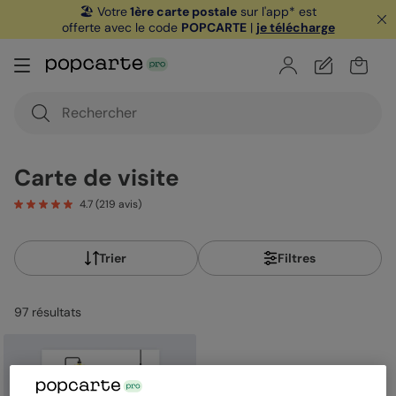
🏖️ Votre
1ère carte postale
sur l'app* est
offerte avec le code
POPCARTE
|
je télécharge
Carte de visite
4.7
(
219
avis)
Trier
Filtres
97
résultat
s