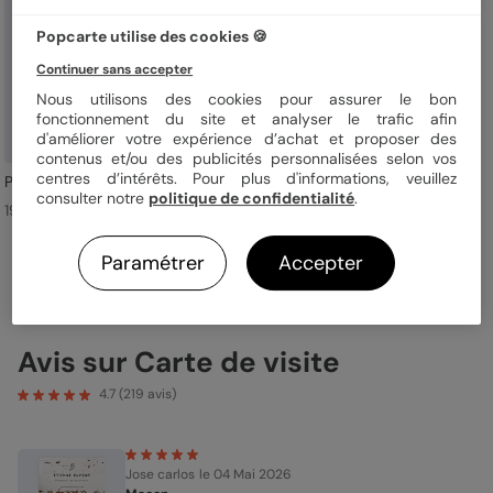
Popcarte utilise des cookies 🍪
Continuer sans accepter
Nous utilisons des cookies pour assurer le bon
fonctionnement du site et analyser le trafic afin
d'améliorer votre expérience d’achat et proposer des
contenus et/ou des publicités personnalisées selon vos
centres d’intérêts. Pour plus d'informations, veuillez
Pour un Electricien
consulter notre
politique de confidentialité
.
19,99 € TTC - Lot de 100
Paramétrer
Accepter
1
2
3
Avis sur Carte de visite
4.7
(
219
avis)
Jose carlos
le 04 Mai 2026