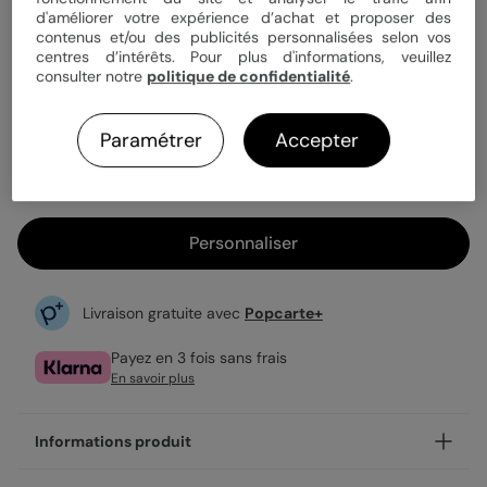
Quantité
1 carte
d'améliorer votre expérience d’achat et proposer des
contenus et/ou des publicités personnalisées selon vos
centres d’intérêts. Pour plus d'informations, veuillez
consulter notre
politique de confidentialité
.
3,99 €
Enveloppe blanche offerte
Paramétrer
Accepter
Fabrication française
Expédition rapide en 24h
Personnaliser
Livraison gratuite avec
Popcarte+
Payez en 3 fois sans frais
En savoir plus
Informations produit