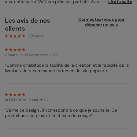
ans, cette carte 12x17 cm pliée est parfaite. Avec son design
Lire la suite
ludique de ballons et de confettis, elle apporte une touche
festive et joyeuse. Vous pouvez y intégrer une photo précieuse
de l'enfant, encadrant ainsi un souvenir unique. Idéalement
Les avis de nos
Connectez-vous pour
imprimée sur un papier satiné pelliculé pour un rendu éclatant,
déposer un avis
clients
elle s'accompagne d'une enveloppe couleur ivoire. Ajoutez votre
message personnel pour un moment inoubliable.
5
(
8
avis)
Chantal
le 03 Septembre 2025
“Comme d'habitude la facilité de la création et la rapidité de la
livraison. Je recommande fortement le site popcarte !”
ROSELYNE
le 19 Mai 2023
“J'aime ce design , il correspond à ce que je souhaite. Ce
produit n'existe plus, et c'est bien dommage”