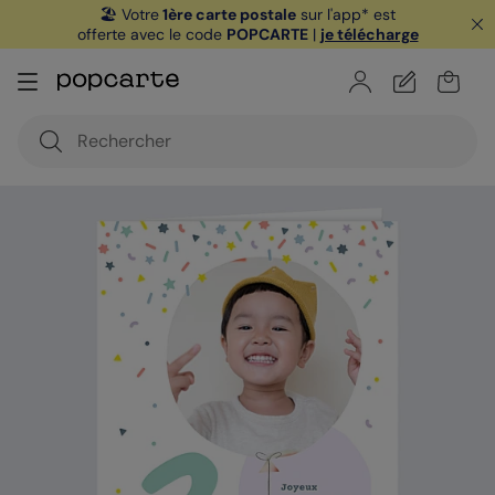
🏖️ Votre
1ère carte postale
sur l'app* est
offerte avec le code
POPCARTE
|
je télécharge