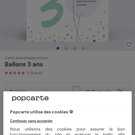
Carte anniversaire enfant
Ballons 3 ans
5
(
8
avis)
Format
12x17 cm plié
Popcarte utilise des cookies 🍪
Papier
Papier Satiné
Continuer sans accepter
Nous utilisons des cookies pour assurer le bon
fonctionnement du site et analyser le trafic afin