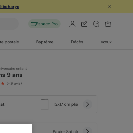
télécharge
Espace Pro
te postale
Baptême
Décès
Vœux
iversaire enfant
ns 9 ans
5
(
9
avis)
at
12x17 cm plié
er
Papier Satiné