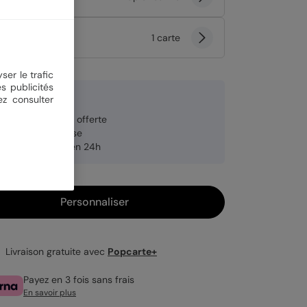
tité
1 carte
ser le trafic
s publicités
9 €
ez consulter
veloppe blanche offerte
brication française
pédition rapide en 24h
Personnaliser
Livraison gratuite avec
Popcarte+
Payez en 3 fois sans frais
En savoir plus