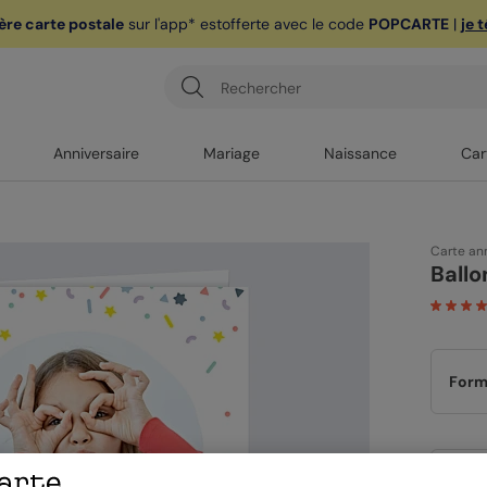
ère carte postale
sur l'app* est
offerte avec le code
POPCARTE
|
je 
Anniversaire
Mariage
Naissance
Car
Carte ann
Ballo
Form
Papi