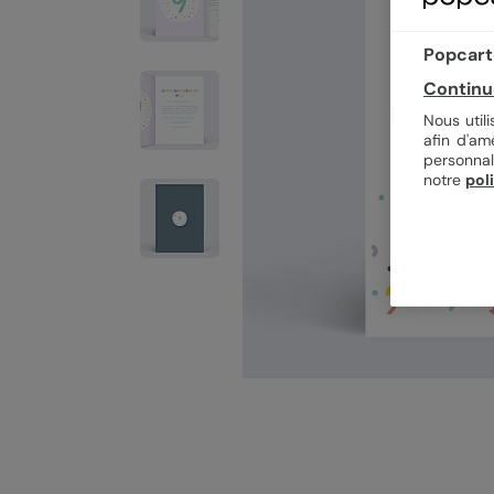
Popcarte
Continu
Nous util
afin d'am
personnal
notre
pol