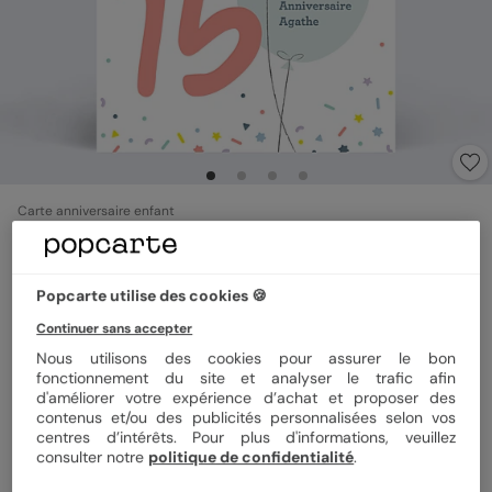
Carte anniversaire enfant
Ballons 15 ans
4.7
(
3
avis)
Popcarte utilise des cookies 🍪
Continuer sans accepter
Format
12x17 cm plié
Nous utilisons des cookies pour assurer le bon
fonctionnement du site et analyser le trafic afin
d'améliorer votre expérience d’achat et proposer des
contenus et/ou des publicités personnalisées selon vos
Papier
Papier Satiné
centres d’intérêts. Pour plus d'informations, veuillez
consulter notre
politique de confidentialité
.