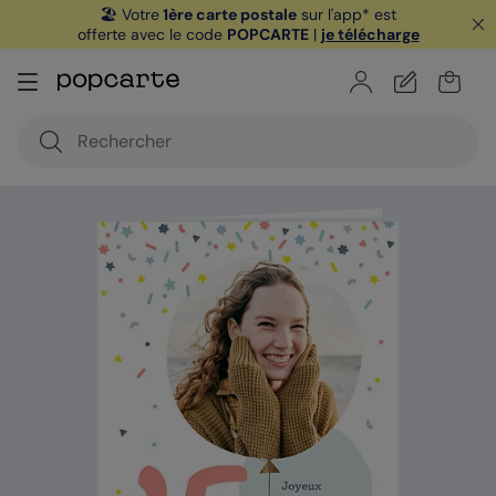
🏖️ Votre
1ère carte postale
sur l'app* est
offerte avec le code
POPCARTE
|
je télécharge