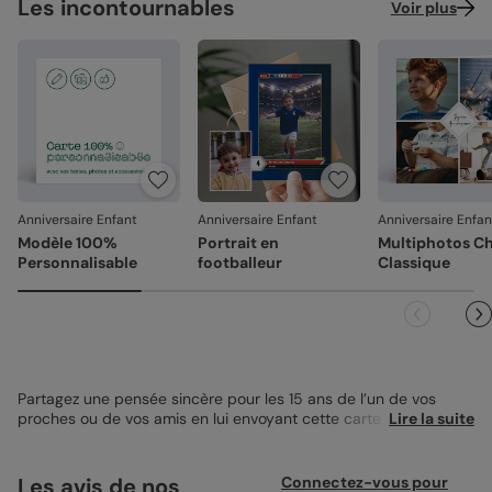
Les incontournables
Voir plus
Anniversaire Enfant
Anniversaire Enfant
Anniversaire Enfan
Modèle 100%
Portrait en
Multiphotos C
Personnalisable
footballeur
Classique
Partagez une pensée sincère pour les 15 ans de l’un de vos
proches ou de vos amis en lui envoyant cette carte anniversaire
Lire la suite
enfant 15 ans. Avec son design sobre et élégant à la fois, vous
pourrez satisfaire tous les goûts avec cette carte. Le papier
utilisé dans l’impression est d’excellente qualité, ce qui vous
Les avis de nos
Connectez-vous pour