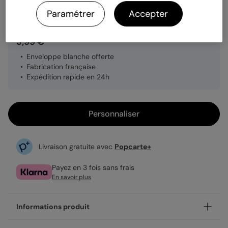
Quantité
1 carte
Paramétrer
Accepter
3,99 €
Enveloppe blanche offerte
Fabrication française
Expédition rapide en 24h
Personnaliser
Livraison gratuite avec
Popcarte+
Payez en 3 fois sans frais
En savoir plus
Informations produit