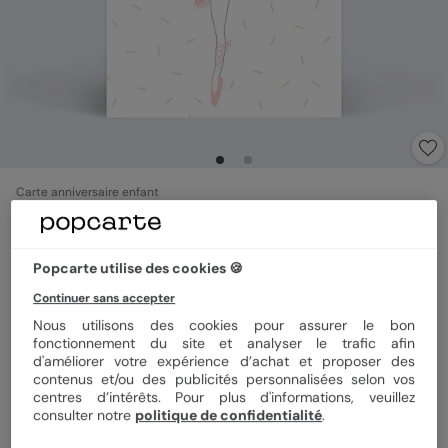
Carte anniversaire enfant
Danseuse
5
(
2
avis)
Popcarte utilise des cookies 🍪
Continuer sans accepter
Format
10x15 cm
Nous utilisons des cookies pour assurer le bon
fonctionnement du site et analyser le trafic afin
d'améliorer votre expérience d’achat et proposer des
contenus et/ou des publicités personnalisées selon vos
Papier
Papier Satiné
centres d’intérêts. Pour plus d'informations, veuillez
consulter notre
politique de confidentialité
.