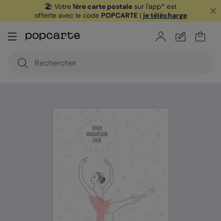
🏖️ Votre
1ère carte postale
sur l'app* est
offerte avec le code
POPCARTE
|
je télécharge