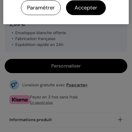
Quantité
1 carte
Paramétrer
Accepter
2,99 €
Enveloppe blanche offerte
Fabrication française
Expédition rapide en 24h
Personnaliser
Livraison gratuite avec
Popcarte+
Payez en 3 fois sans frais
En savoir plus
Informations produit