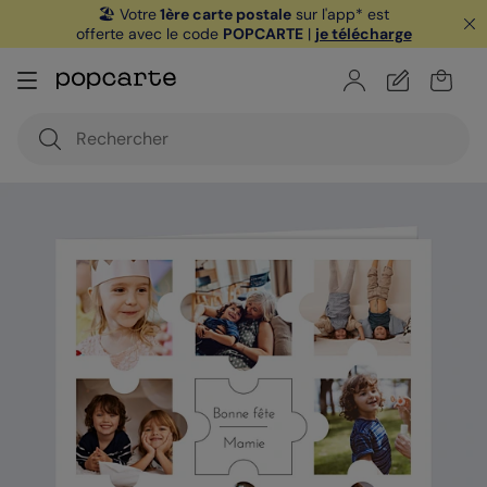
🏖️ Votre
1ère carte postale
sur l'app* est
offerte avec le code
POPCARTE
|
je télécharge