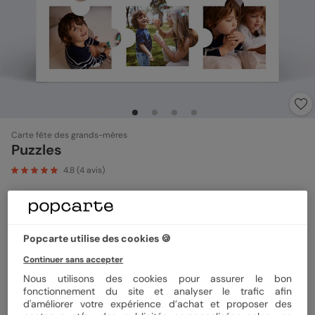
Carte fête des grands-mères
Puzzles
4.8
(
4
avis)
Format
14x14 cm plié
Popcarte utilise des cookies 🍪
Continuer sans accepter
Papier
Papier Satiné
Nous utilisons des cookies pour assurer le bon
fonctionnement du site et analyser le trafic afin
d'améliorer votre expérience d’achat et proposer des