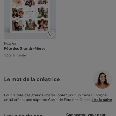
Puzzles
Fête des Grands-Mères
3,99 € l'unité
Le mot de la créatrice
Pour la fête des grands-mères, optez pour un cadeau original
en lui créant une superbe Carte de Fête des Grands-Mères
Lire la suite
qu’elle gardera avec elle toute sa vie ! Pour la faire craquer, je
vous conseille d’opter pour la
Carte de Fête des Grands-Mères
Puzzles. Disponible en deux formats, le 14x14 et le 14x14 plié,
Les avis de nos
Connectez-vous pour