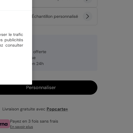
tité
Échantillon personnalisé
ser le trafic
s publicités
 €
ez consulter
veloppe blanche offerte
brication française
pédition rapide en 24h
Personnaliser
Livraison gratuite avec
Popcarte+
Payez en 3 fois sans frais
En savoir plus