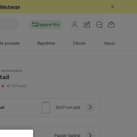
télécharge
Espace Pro
te postale
Baptême
Décès
Vœux
n anniversaire
ail
4.7
(
37
avis)
at
12x17 cm plié
er
Papier Satiné