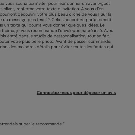
que vous souhaitez inviter pour leur donner un avant-goût
 olives, renferme votre texte d’invitation. A vous d’en
pourront découvrir votre plus beau cliché de vous ! Sur la
e un message plus festif ? Cela s’accordera parfaitement
vous un texte qui pourra vous donner quelques idées. Le
 le thème, je vous recommande l’enveloppe nacré irisé. Avec
fois entré dans le studio de personnalisation, tout se fait
ajouter votre plus belle photo. Avant de passer commande,
dans les moindres détails pour éviter toutes les fautes qui
Connectez-vous pour déposer un avis
“très réussi vraiment ce que j'attendais super je recommande ”