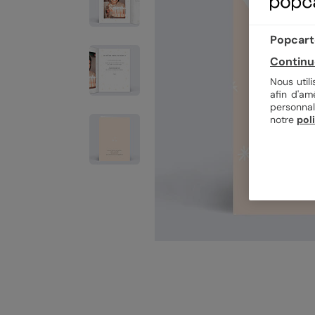
Popcarte
Continu
Nous util
afin d'am
personnal
notre
pol