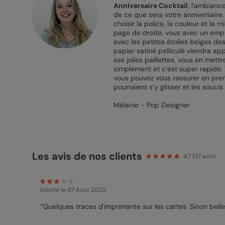
Anniversaire Cocktail
, l'ambianc
de ce que sera votre anniversaire. 
choisir la police, la couleur et la 
page de droite, vous avec un empl
avec les petites étoiles beiges de
papier satiné pelliculé viendra ap
ses jolies paillettes, vous en mett
simplement et c’est super rapide.
vous pouvez vous rassurer en prena
pourraient s’y glisser et les souci
Mélanie - Pop Designer
Les avis de nos clients
4.7
(
37
avis)
Estelle
le 07 Août 2020
“Quelques traces d'imprimante sur les cartes. Sinon belle 