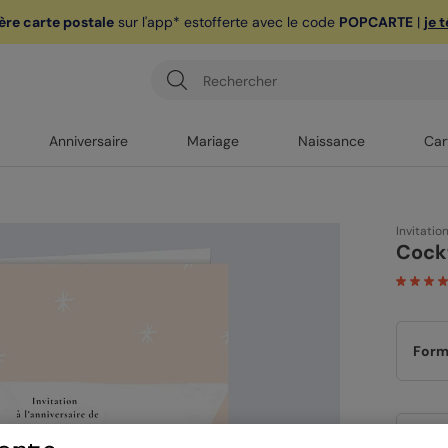
ère carte postale
sur l'app* est
offerte avec le code
POPCARTE
|
je 
Anniversaire
Mariage
Naissance
Car
Invitatio
Cockt
Form
Papi