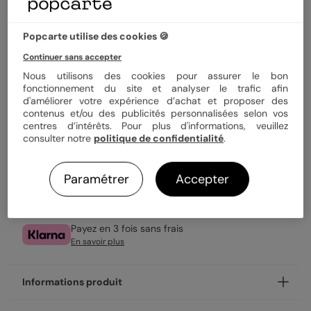
Quantité
Échantillon personnalisé
Popcarte utilise des cookies 🍪
1,19 €
Continuer sans accepter
Nous utilisons des cookies pour assurer le bon
Enveloppe blanche offerte
fonctionnement du site et analyser le trafic afin
Fabrication française
d'améliorer votre expérience d’achat et proposer des
Expédition rapide en 24h
contenus et/ou des publicités personnalisées selon vos
centres d’intérêts. Pour plus d'informations, veuillez
consulter notre
politique de confidentialité
.
Personnaliser
Paramétrer
Accepter
Livraison gratuite avec
Popcarte+
Payez en 3 fois sans frais
En savoir plus
Informations produit