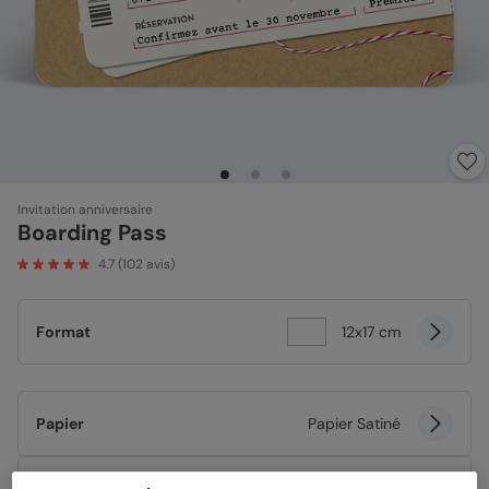
Invitation anniversaire
Boarding Pass
4.7
(
102
avis)
Format
12x17 cm
Papier
Papier Satiné