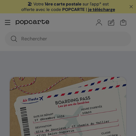
🏖️ Votre
1ère carte postale
sur l'app* est
offerte avec le code
POPCARTE
|
je télécharge