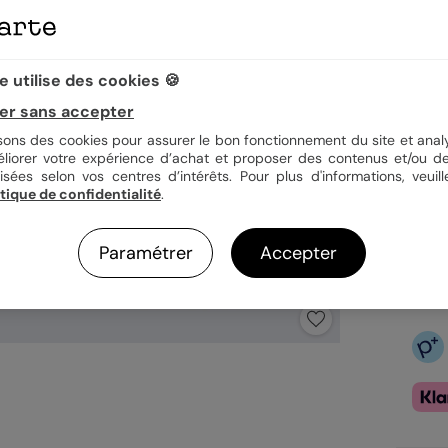
Quan
 utilise des cookies 🍪
er sans accepter
isons des cookies pour assurer le bon fonctionnement du site et analy
3,25
éliorer votre expérience d’achat et proposer des contenus et/ou de
Fa
isées selon vos centres d’intérêts. Pour plus d'informations, veuill
itique de confidentialité
.
Ex
Paramétrer
Accepter