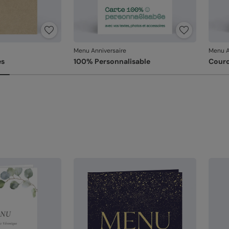
Fa
sa
Référ
Menu Anniversaire
Menu A
es
100% Personnalisable
Couro