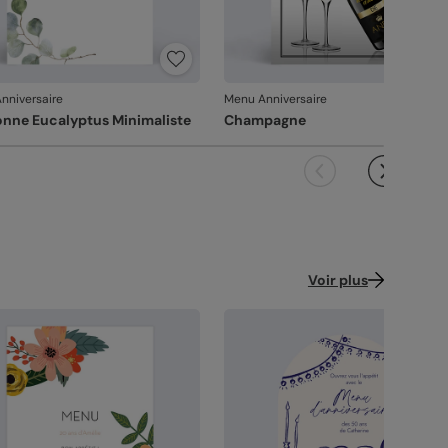
brication française
: une production et un
voir-faire 100% français.
ence : 11268
nniversaire
Menu Anniversaire
nne Eucalyptus Minimaliste
Champagne
Voir plus