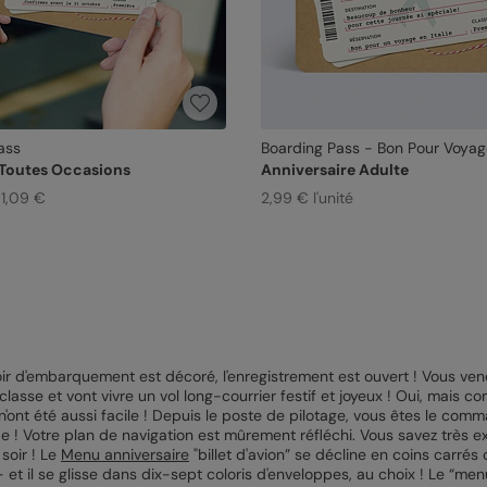
ass
Boarding Pass - Bon Pour Voya
 Toutes Occasions
Anniversaire Adulte
 1,09 €
2,99 € l'unité
r d'embarquement est décoré, l'enregistrement est ouvert ! Vous venez
lasse et vont vivre un vol long-courrier festif et joyeux ! Oui, mais com
s n'ont été aussi facile ! Depuis le poste de pilotage, vous êtes le c
itude ! Votre plan de navigation est mûrement réfléchi. Vous savez trè
soir ! Le
Menu anniversaire
"billet d'avion” se décline en coins carrés 
...- et il se glisse dans dix-sept coloris d'enveloppes, au choix ! Le “me