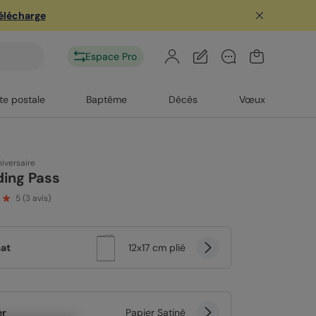
télécharge
Espace Pro
te postale
Baptême
Décès
Vœux
iversaire
ding Pass
5
(
3
avis)
at
12x17 cm plié
er
Papier Satiné