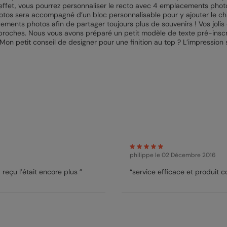
n effet, vous pourrez personnaliser le recto avec 4 emplacements phot
os sera accompagné d’un bloc personnalisable pour y ajouter le chiffre
ents photos afin de partager toujours plus de souvenirs ! Vos jolis
proches. Nous vous avons préparé un petit modèle de texte pré-inscri
 Mon petit conseil de designer pour une finition au top ? L’impression 
philippe
le 02 Décembre 2016
 la personne qui l’a reçu l’était encore plus ”
“service efficace et produit 