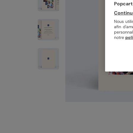
Popcarte
Continu
Nous util
afin d'am
personnal
notre
pol