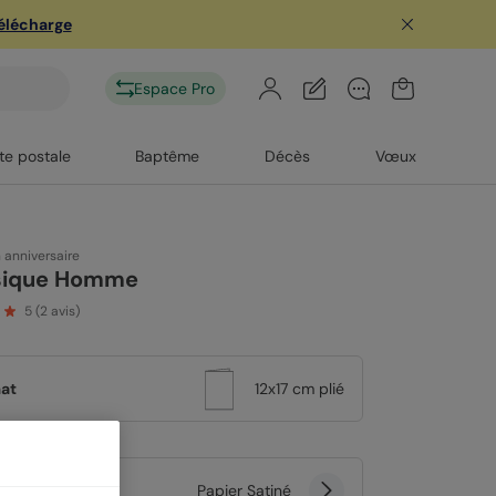
télécharge
Espace Pro
te postale
Baptême
Décès
Vœux
n anniversaire
sique Homme
5
(
2
avis)
at
12x17 cm plié
er
Papier Satiné