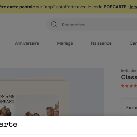
ère carte postale
sur l'app* est
offerte avec le code
POPCARTE
|
je 
Anniversaire
Mariage
Naissance
Car
Invitatio
Clas
Form
Papi