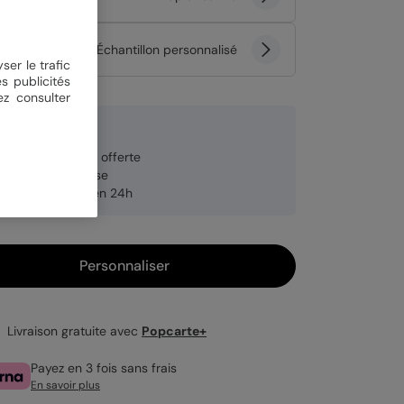
tité
Échantillon personnalisé
ser le trafic
s publicités
ez consulter
 €
veloppe blanche offerte
brication française
pédition rapide en 24h
Personnaliser
Livraison gratuite avec
Popcarte+
Payez en 3 fois sans frais
En savoir plus