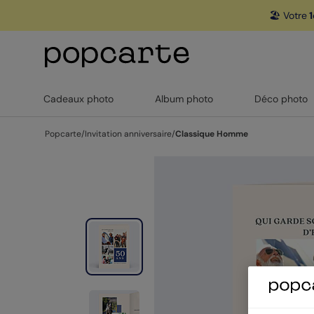
🏖️ Votre
1
Cadeaux photo
Album photo
Déco photo
Popcarte
/
Invitation anniversaire
/
Classique Homme