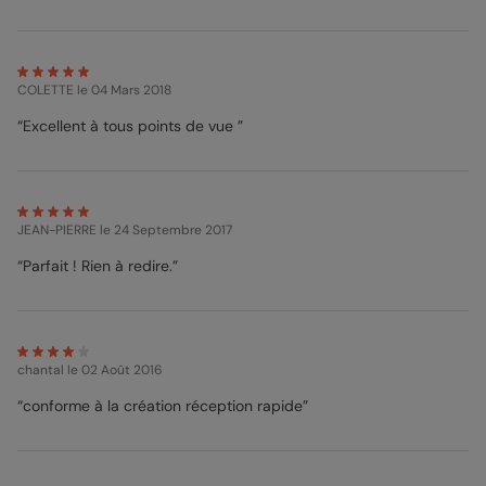
concerne les textes d’invitation, un texte prêt à l’emploi est déjà
disponible. Seulement, il faut changer les détails de la festivité.
COLETTE
le 04 Mars 2018
“Excellent à tous points de vue ”
JEAN-PIERRE
le 24 Septembre 2017
“Parfait ! Rien à redire.”
chantal
le 02 Août 2016
“conforme à la création réception rapide”