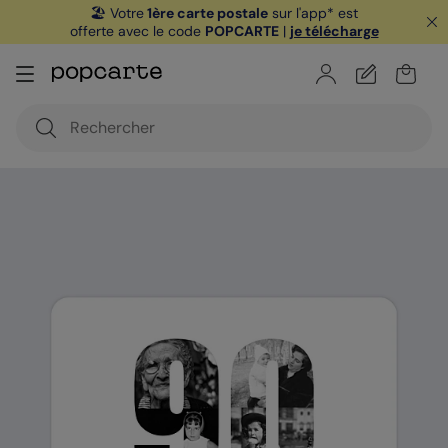
🏖️ Votre
1ère carte postale
sur l'app* est
offerte avec le code
POPCARTE
|
je télécharge