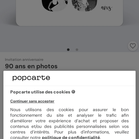
Invitation anniversaire
90 ans en photos
4.8
(
8
avis)
Popcarte utilise des cookies 🍪
Format
10x15 cm
Continuer sans accepter
Nous utilisons des cookies pour assurer le bon
fonctionnement du site et analyser le trafic afin
Papier
Papier Satiné
d'améliorer votre expérience d’achat et proposer des
contenus et/ou des publicités personnalisées selon vos
centres d’intérêts. Pour plus d'informations, veuillez
consulter notre
politique de confidentialité
.