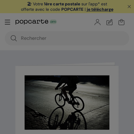
🏖️ Votre
1ère carte postale
sur l'app* est
offerte avec le code
POPCARTE
|
je télécharge