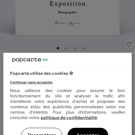
Invitation professionnelle
Photographe
4.7
(
3
avis)
Popcarte utilise des cookies 🍪
Continuer sans accepter
Nous utilisons des cookies pour assurer le bon
Format
14x14 cm plié
fonctionnement du site et analyser le trafic afin
d'améliorer votre expérience d’achat et proposer des
contenus et/ou des publicités personnalisées selon vos
centres d’intérêts. Pour plus d'informations, veuillez
Papier
Papier Satiné
consulter notre
politique de confidentialité
.