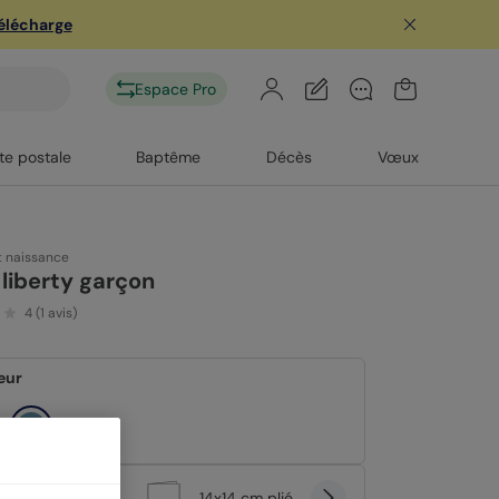
télécharge
Espace Pro
te postale
Baptême
Décès
Vœux
t naissance
 liberty garçon
4
(
1
avis)
eur
at
14x14 cm plié