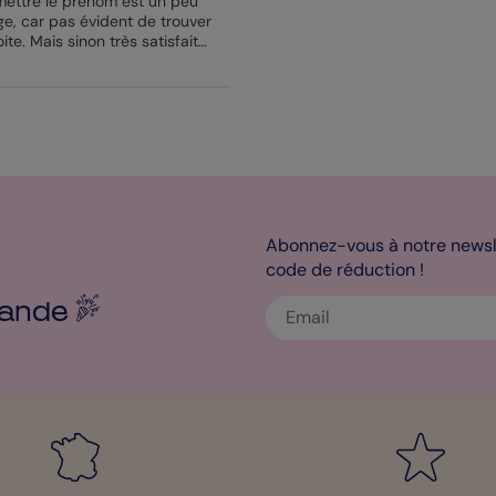
ur mettre le prénom est un peu
ge, car pas évident de trouver
e. Mais sinon très satisfaite,
endu!”
Abonnez-vous à notre newsle
code de réduction !
ande