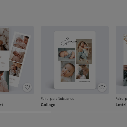
Si vo
au fa
dans 
relan
En re
que v
produ
Faire-part Naissance
Faire-
nt
Collage
Lettr