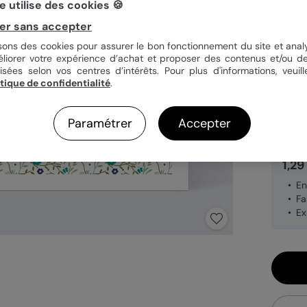
 utilise des cookies 🍪
er sans accepter
isons des cookies pour assurer le bon fonctionnement du site et analy
éliorer votre expérience d’achat et proposer des contenus et/ou de
Papi
isées selon vos centres d’intérêts. Pour plus d'informations, veuill
itique de confidentialité
.
Quan
Paramétrer
Accepter
1,29
En
Fa
Ex