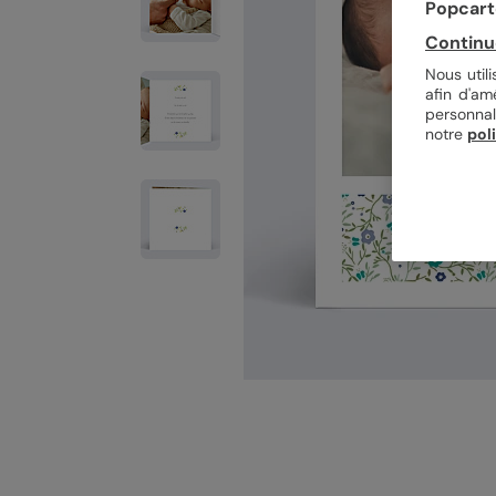
Popcarte
Continu
Nous util
afin d'am
personnal
notre
pol