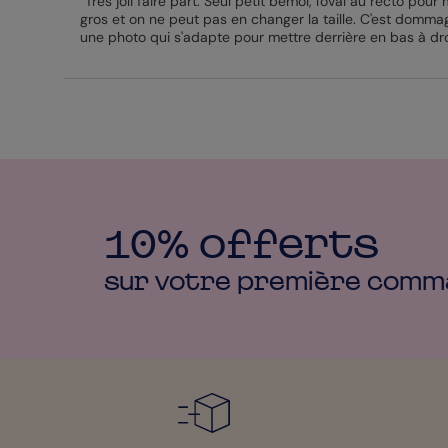
“Très joli faire part. Seul petit bémol, l'oval au recto po
gros et on ne peut pas en changer la taille. C'est domma
une photo qui s'adapte pour mettre derrière en bas à droit
très bonne qualité de papier et d'impression! Très bon r
10% offerts
sur votre première
comm