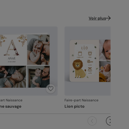
us constatez le moindre souci lié à l'impression,
çonnage ou à l’acheminement, contactez-nous
les 30 jours. Nous nous occupons de tout et
Voir plus
çons une impression si nécessaire.
vanche, si le point concerne la personnalisation
ous avez validée (texte, photo, mise en page), le
it ne pourra pas être repris.
part Naissance
Faire-part Naissance
ine sauvage
Lion picto