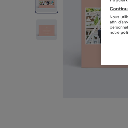
Continu
Nous util
afin d'am
personnal
notre
pol