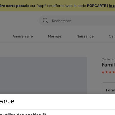
ère carte postale
sur l'app* est
offerte avec le code
POPCARTE
|
je 
Anniversaire
Mariage
Naissance
Car
Carte re
Famil
Form
Papi
 utilise des cookies 🍪