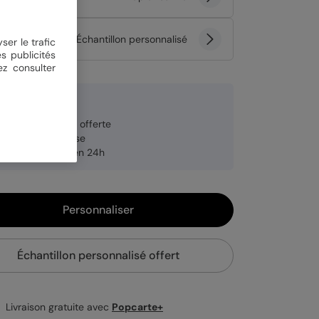
tité
Échantillon personnalisé
ser le trafic
s publicités
ez consulter
 €
veloppe blanche offerte
brication française
pédition rapide en 24h
Personnaliser
Échantillon personnalisé offert
Livraison gratuite avec
Popcarte+