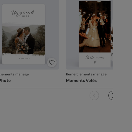
vanche, si le point concerne la personnalisation
ous avez validée (texte, photo, mise en page), le
it ne pourra pas être repris.
iements mariage
Remerciements mariage
 Photo
Moments Volés