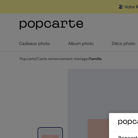
🏖️ Votre
1
Cadeaux photo
Album photo
Déco photo
Popcarte
/
Carte remerciement mariage
/
Famille
Popcarte