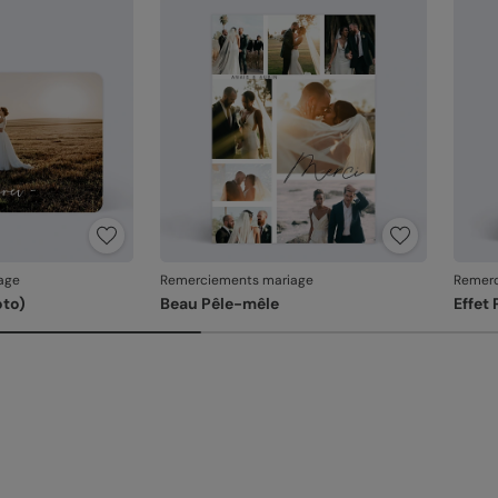
En re
que v
produ
age
Remerciements mariage
Remerc
oto)
Beau Pêle-mêle
Effet