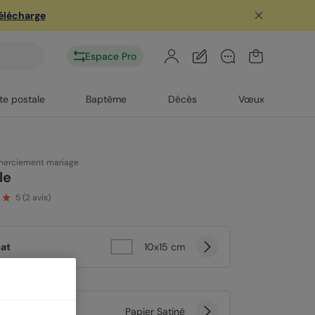
télécharge
Espace Pro
te postale
Baptême
Décès
Vœux
merciement mariage
le
5
(
2
avis)
at
10x15 cm
er
Papier Satiné