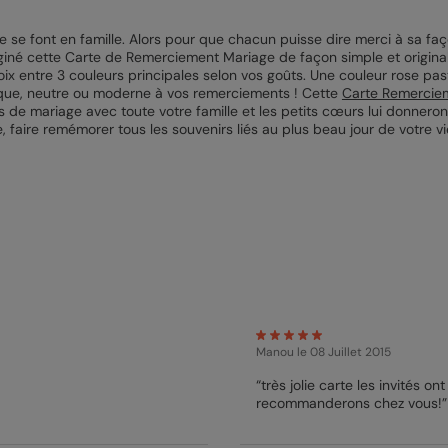
 se font en famille. Alors pour que chacun puisse dire merci à sa f
aginé cette Carte de Remerciement Mariage de façon simple et originale
ix entre 3 couleurs principales selon vos goûts. Une couleur rose paste
que, neutre ou moderne à vos remerciements ! Cette
Carte Remercie
s de mariage avec toute votre famille et les petits cœurs lui donneron
 faire remémorer tous les souvenirs liés au plus beau jour de votre v
Manou
le 08 Juillet 2015
“très jolie carte les invités 
recommanderons chez vous!”