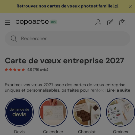
2 échantillons personnalisés offerts.
Allez
sur vos cartes préférées pour en profiter !
Retrouvez nos cartes de voeux photo
et famille
ici
🏖️ Votre
1ère carte postale
sur l'app* est
offerte avec le code
POPCARTE
|
je télécharge
Carte de vœux entreprise 2027
4.8
(
715
avis)
Exprimez vos vœux 2027 avec des cartes de vœux entreprise
uniques et personnalisables, parfaites pour renforcer votre
Lire la suite
image et marquer les esprits de vos collaborateurs. Nous
garantissons une impression de qualité professionnelle et un
envoi rapide.
Devis
Calendrier
Chocolat
Graines