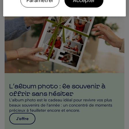
Paramétrer
Accepter
L’album photo : le souvenir à
offrir sans hésiter
L’album photo est le cadeau idéal pour revivre vos plus
beaux souvenirs de l’année : un concentré de moments
précieux à feuilleter encore et encore.
J'offre