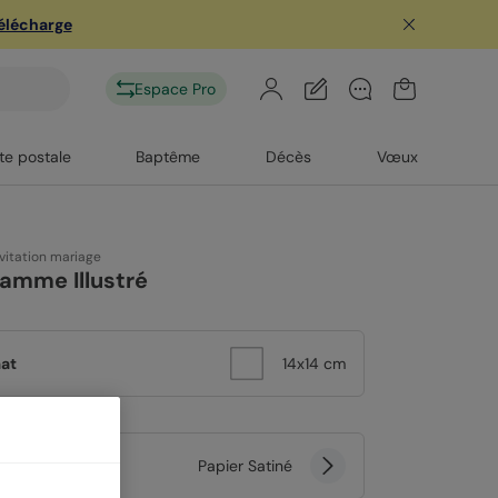
télécharge
Espace Pro
te postale
Baptême
Décès
Vœux
vitation mariage
amme Illustré
at
14x14 cm
er
Papier Satiné