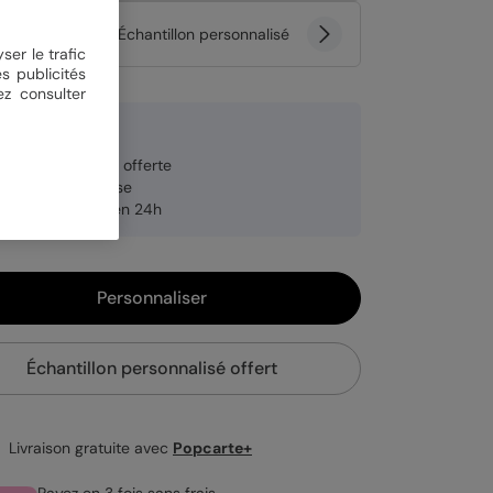
tité
Échantillon personnalisé
ser le trafic
s publicités
ez consulter
 €
veloppe blanche offerte
brication française
pédition rapide en 24h
Personnaliser
Échantillon personnalisé offert
Livraison gratuite avec
Popcarte+