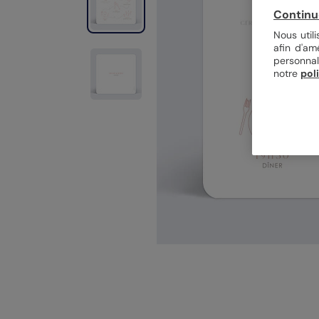
Continu
Nous util
afin d'am
personnal
notre
pol