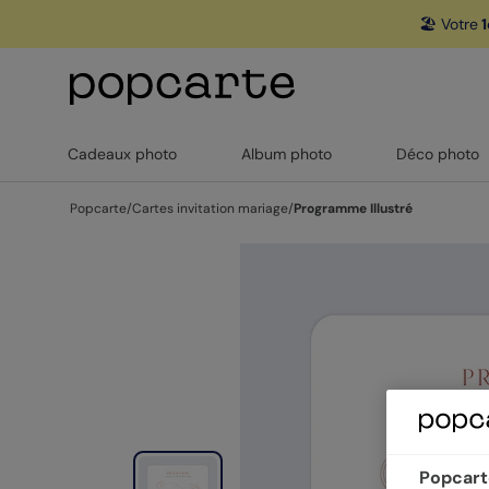
🏖️ Votre
1
Cadeaux photo
Album photo
Déco photo
Popcarte
/
Cartes invitation mariage
/
Programme Illustré
Popcarte