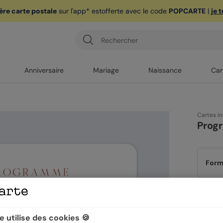
ère carte postale
sur l'app* est
offerte avec le code
POPCARTE
|
je 
Anniversaire
Mariage
Naissance
Car
Cartes in
Progr
Form
Papi
 utilise des cookies 🍪