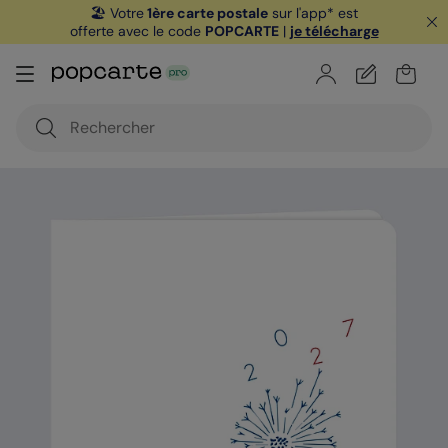
🏖️ Votre
1ère carte postale
sur l'app* est
offerte avec le code
POPCARTE
|
je télécharge