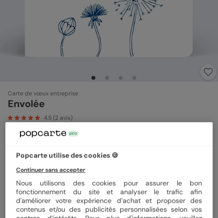
Carte de vœux entreprise
Envolée
4.5
(
2
avis)
Format
14x14 cm plié
Popcarte utilise des cookies 🍪
Continuer sans accepter
Nous utilisons des cookies pour assurer le bon
Papier
Papier Satiné
fonctionnement du site et analyser le trafic afin
d'améliorer votre expérience d’achat et proposer des
contenus et/ou des publicités personnalisées selon vos
centres d’intérêts. Pour plus d'informations, veuillez