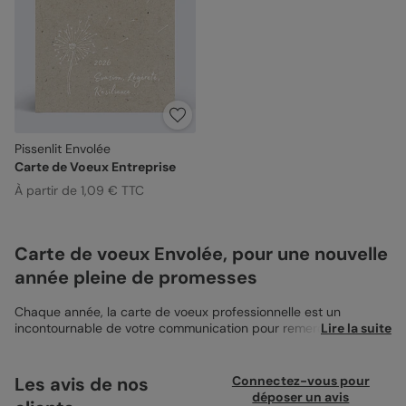
Pissenlit Envolée
Carte de Voeux Entreprise
À partir de 1,09 € TTC
Carte de voeux Envolée, pour une nouvelle
année pleine de promesses
Chaque année, la carte de voeux professionnelle est un
incontournable de votre communication pour remercier vos
Lire la suite
collaborateurs de leur participation à vos projets. Grâce à un
design et un message pleins de sens, votre carte de voeux
devient un véritable vecteur de votre communication
Les avis de nos
Connectez-vous pour
d’entreprise et image de marque. Avec la
carte de voeux
déposer un avis