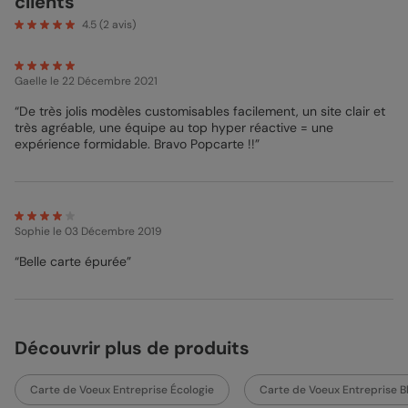
clients
entreprise
Envolée, vous leur faites part de votre gratitude tout
en leur souhaitant une nouvelle année pleine de réussite et de
4.5
(
2
avis)
nouveaux projets. Les dessins de la Dent de Lion évoluent au fil
de la carte pour raconter une histoire, celle d’une envolée
professionnelle pleine d’épanouissement et d’avancées. Quoi
Gaelle
le 22 Décembre 2021
de mieux comme courrier pour ce début d’année ?
“De très jolis modèles customisables facilement, un site clair et
très agréable, une équipe au top hyper réactive = une
expérience formidable. Bravo Popcarte !!”
Sophie
le 03 Décembre 2019
“Belle carte épurée”
Découvrir plus de produits
Carte de Voeux Entreprise Écologie
Carte de Voeux Entreprise B