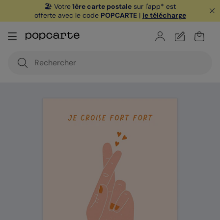
🏖️ Votre
1ère carte postale
sur l'app* est
offerte avec le code
POPCARTE
|
je télécharge