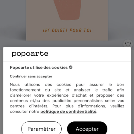
Carte amitié
Croisons les doigts
Popcarte utilise des cookies 🍪
Continuer sans accepter
Format
12x17 cm
Nous utilisons des cookies pour assurer le bon
fonctionnement du site et analyser le trafic afin
d'améliorer votre expérience d’achat et proposer des
contenus et/ou des publicités personnalisées selon vos
centres d’intérêts. Pour plus d'informations, veuillez
Papier
Papier Satiné pelliculé
consulter notre
politique de confidentialité
.
Quantité
1 carte
Paramétrer
Accepter