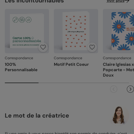
Les incontournables
Voir plus
Correspondance
Correspondance
Correspondance
100%
Motif Petit Coeur
Claire Iglesias x
Personnalisable
Popcarte - Mo
Doux
Le mot de la créatrice
Si une amie à vous passe bientôt son permis de conduire, c’est