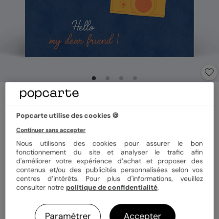
Carte amitié
Tirages Photos
Popcarte utilise des cookies 🍪
5
(
1
avis)
Continuer sans accepter
Nous utilisons des cookies pour assurer le bon
Format
14x14 cm plié
fonctionnement du site et analyser le trafic afin
d'améliorer votre expérience d’achat et proposer des
contenus et/ou des publicités personnalisées selon vos
centres d’intérêts. Pour plus d'informations, veuillez
consulter notre
politique de confidentialité
.
Papier
Papier Satiné
Paramétrer
Accepter