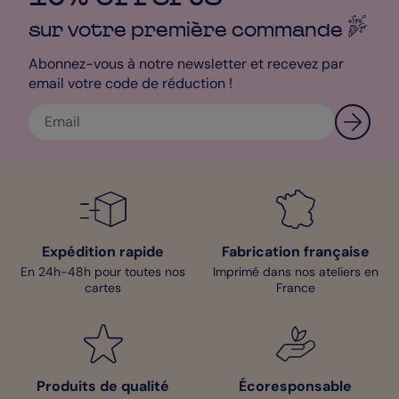
papier création ! Son petit grain saura ajouter une touche
sur votre première
commande
d’originalité à votre carte en la mettant en valeur. Une fois
imprimée, votre carte de correspondance est expédiée sous
24h.
Abonnez-vous à notre newsletter et recevez par
email votre code de réduction !
Mathilde - Pop Designer
Expédition rapide
Fabrication française
En 24h-48h pour toutes nos
Imprimé dans nos ateliers en
cartes
France
Produits de qualité
Écoresponsable