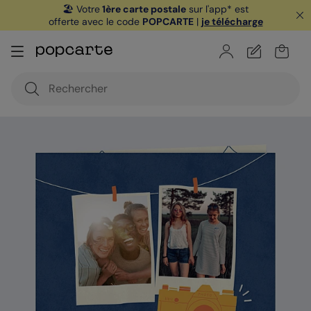
🏖️ Votre
1ère carte postale
sur l'app* est
offerte avec le code
POPCARTE
|
je télécharge