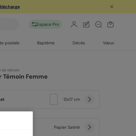
télécharge
Espace Pro
te postale
Baptême
Décès
Vœux
 de témoin
r Témoin Femme
at
12x17 cm
er
Papier Satiné