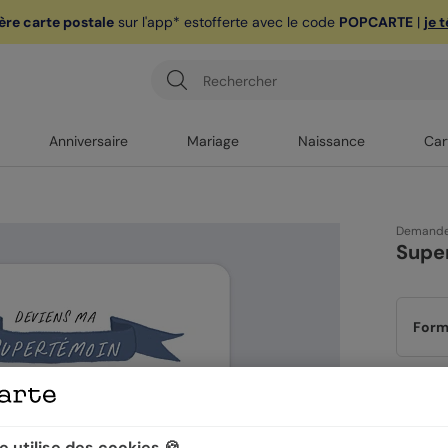
ère carte postale
sur l'app* est
offerte avec le code
POPCARTE
|
je 
Anniversaire
Mariage
Naissance
Car
Demande
Supe
Form
Papi
 utilise des cookies 🍪