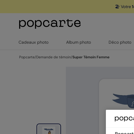
🏖️ Votre
1
Cadeaux photo
Album photo
Déco photo
Popcarte
/
Demande de témoin
/
Super Témoin Femme
Popcarte