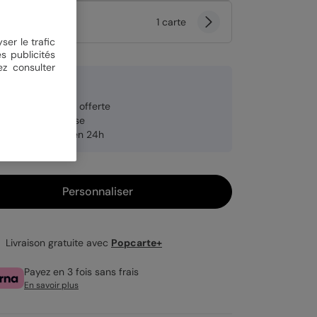
tité
1 carte
ser le trafic
s publicités
ez consulter
9 €
veloppe blanche offerte
brication française
pédition rapide en 24h
Personnaliser
Livraison gratuite avec
Popcarte+
Payez en 3 fois sans frais
En savoir plus