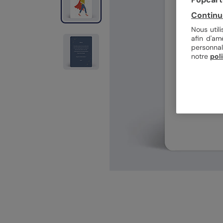
Continu
Nous util
afin d'am
personnal
notre
pol