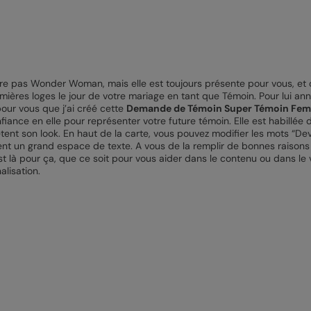
re pas Wonder Woman, mais elle est toujours présente pour vous, et ça,
emières loges le jour de votre mariage en tant que Témoin. Pour lui an
our vous que j’ai créé cette
Demande de Témoin Super Témoin Fe
ance en elle pour représenter votre future témoin. Elle est habillée 
ètent son look. En haut de la carte, vous pouvez modifier les mots “De
llent un grand espace de texte. A vous de la remplir de bonnes raiso
 est là pour ça, que ce soit pour vous aider dans le contenu ou dans le 
lisation.