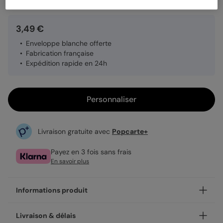
3,49 €
Enveloppe blanche offerte
Fabrication française
Expédition rapide en 24h
Personnaliser
Livraison gratuite avec
Popcarte+
Payez en 3 fois sans frais
En savoir plus
Informations produit
Personnalisez votre demande parrain marraine Dis-Moi
Livraison & délais