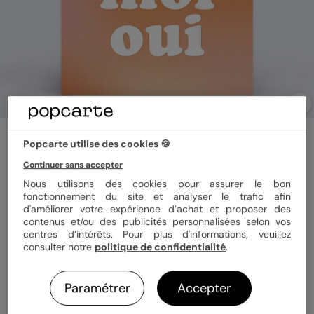
Demande parrain marraine
Popcarte utilise des cookies 🍪
Dis-Moi Oui
Continuer sans accepter
Nous utilisons des cookies pour assurer le bon
fonctionnement du site et analyser le trafic afin
Format
12x17 cm
d'améliorer votre expérience d’achat et proposer des
contenus et/ou des publicités personnalisées selon vos
centres d’intérêts. Pour plus d'informations, veuillez
consulter notre
politique de confidentialité
.
Papier
Papier Satiné
Paramétrer
Accepter
Quantité
1 carte