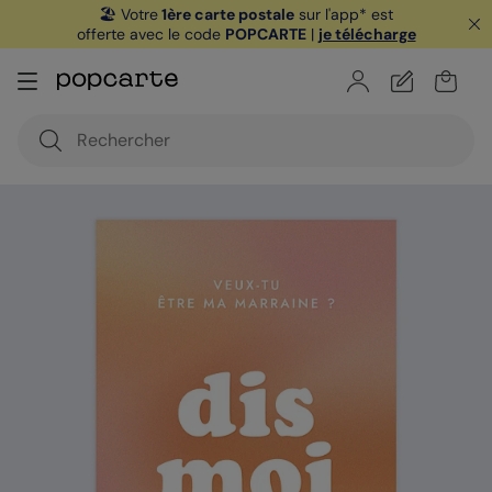
🏖️ Votre
1ère carte postale
sur l'app* est
offerte avec le code
POPCARTE
|
je télécharge