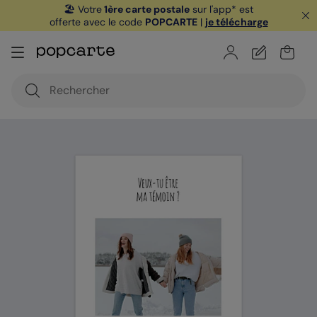
🏖️ Votre
1ère carte postale
sur l'app* est
offerte avec le code
POPCARTE
|
je télécharge