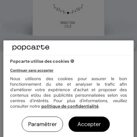
Demande de témoin
Popcarte utilise des cookies 🍪
Coeur Bucolique
Continuer sans accepter
Nous utilisons des cookies pour assurer le bon
fonctionnement du site et analyser le trafic afin
Format
10x15 cm
d'améliorer votre expérience d’achat et proposer des
contenus et/ou des publicités personnalisées selon vos
centres d’intérêts. Pour plus d'informations, veuillez
consulter notre
politique de confidentialité
.
Papier
Papier Satiné
Paramétrer
Accepter
Quantité
1 carte