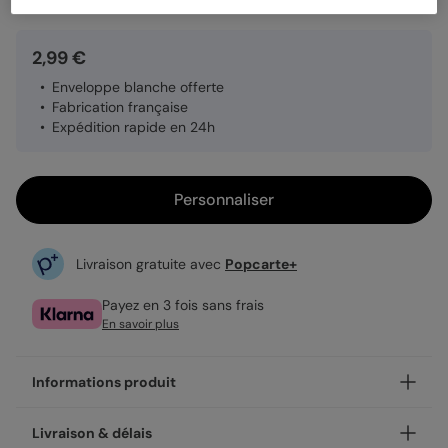
2,99 €
Enveloppe blanche offerte
Fabrication française
Expédition rapide en 24h
Personnaliser
Livraison gratuite avec
Popcarte+
Payez en 3 fois sans frais
En savoir plus
Informations produit
Personnalisez votre demande de témoin Coeur Bucolique,
Livraison & délais