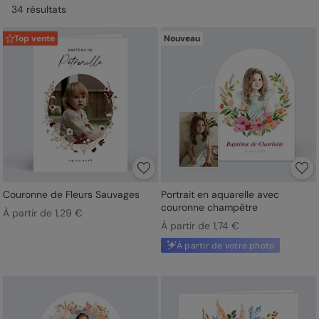
34
résultat
s
création d’une carte élégante, claire et mémorable. Format,
orientation, nombre de photos, choix du papier, finition graines,
enveloppes, version virtuelle, fabrication française et expédition
Top vente
Nouveau
rapide : chaque détail contribue à faire de votre annonce un
souvenir précieux.
Couronne de Fleurs Sauvages
Portrait en aquarelle avec
couronne champêtre
À partir de 1,29 €
À partir de 1,74 €
À partir de votre photo