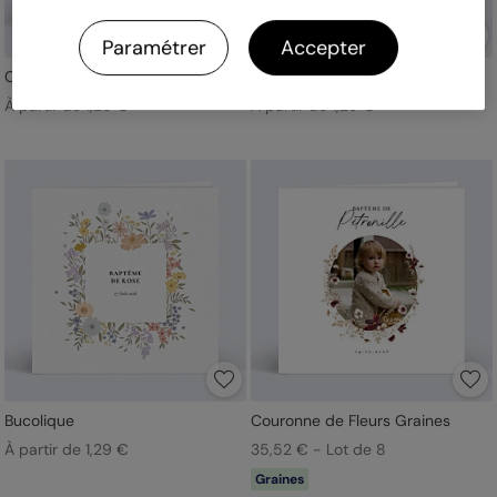
Paramétrer
Accepter
Couronne jardin sauvage
Arche Champêtre
À partir de 1,29 €
À partir de 1,29 €
Bucolique
Couronne de Fleurs Graines
À partir de 1,29 €
35,52 € - Lot de 8
Graines