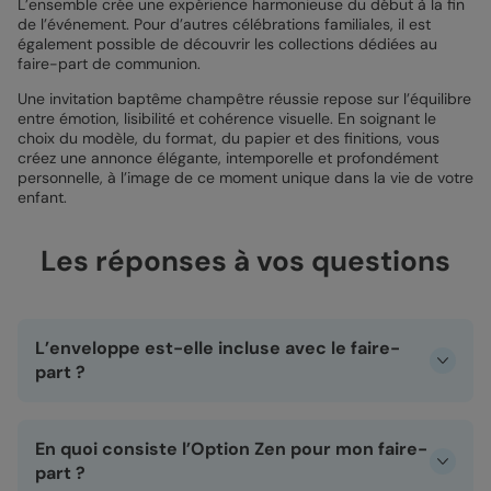
L’ensemble crée une expérience harmonieuse du début à la fin
de l’événement. Pour d’autres célébrations familiales, il est
également possible de découvrir les collections dédiées au
faire-part de communion.
Une invitation baptême champêtre réussie repose sur l’équilibre
entre émotion, lisibilité et cohérence visuelle. En soignant le
choix du modèle, du format, du papier et des finitions, vous
créez une annonce élégante, intemporelle et profondément
personnelle, à l’image de ce moment unique dans la vie de votre
enfant.
Les réponses à vos questions
L’enveloppe est-elle incluse avec le faire-
part ?
Oui, l’enveloppe blanche est offerte avec votre faire-part
de baptême champêtre. Elle est parfaitement adaptée au
En quoi consiste l’Option Zen pour mon faire-
format de votre carte et prête à être glissée dans la boîte
aux lettres. Simple, élégante et intemporelle, elle met en
part ?