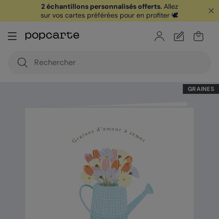
2 échantillons personnalisés offerts.
Allez
sur vos cartes préférées pour en profiter 🕊️
🏖️ Votre
1ère carte postale
sur l'app* est
offerte avec le code
POPCARTE
|
je télécharge
GRAINES