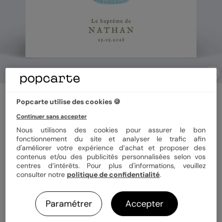
Faire-part baptême
Popcarte utilise des cookies 🍪
Arrosoir Graines
Continuer sans accepter
Nous utilisons des cookies pour assurer le bon
fonctionnement du site et analyser le trafic afin
Format
14x14 cm plié
d'améliorer votre expérience d’achat et proposer des
contenus et/ou des publicités personnalisées selon vos
centres d’intérêts. Pour plus d'informations, veuillez
consulter notre
politique de confidentialité
.
Quantité
8 cartes
Paramétrer
Accepter
35,52 €