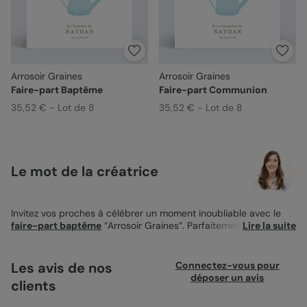
Arrosoir Graines
Arrosoir Graines
Faire-part Baptême
Faire-part Communion
35,52 € - Lot de 8
35,52 € - Lot de 8
Le mot de la créatrice
Invitez vos proches à célébrer un moment inoubliable avec le
faire-part baptême
“Arrosoir Graines”. Parfaitement adapté
Lire la suite
pour annoncer un baptême, ce produit de 14x14 cm déplie ses
charmes en une carte élégamment pliée. Son design évoque la
fraîcheur et la croissance, mettant en vedette un arrosoir
Les avis de nos
Connectez-vous pour
parsemé d'un délicat quadrillage, débordant de fleurs aux
déposer un avis
clients
teintes douces et apaisantes. Chaque fleur, choisie avec soin,
symbolise l'amour et la pureté, promettant un avenir radieux