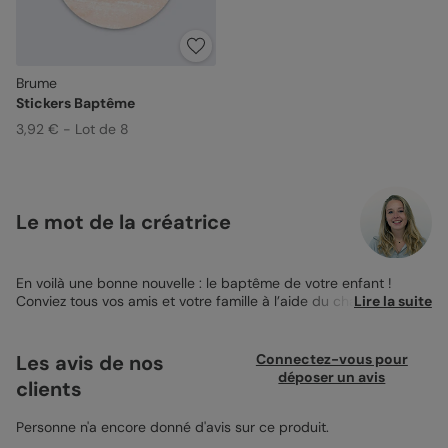
Brume
Stickers Baptême
3,92 € - Lot de 8
Le mot de la créatrice
En voilà une bonne nouvelle : le baptême de votre enfant !
Conviez tous vos amis et votre famille à l’aide du charmant
Lire la suite
Faire-part de Baptême Brume
. Sur la première page, le délicat
fond légèrement poudré de ce modèle met en valeur de
manière artistique la belle photo de votre enfant. Personnalisez
Les avis de nos
Connectez-vous pour
la date et le prénom de la calligraphie que vous voulez ! Ensuite,
déposer un avis
clients
à l’intérieur, surprise ! Glissez trois nouvelles photos plus
charmantes les unes que les autres et accompagnez-les de vos
mots d’affection. Vos destinataires seront ravis de découvrir les
Personne n'a encore donné d'avis sur ce produit.
détails de la cérémonie et votre doux message d'amitié sur ce