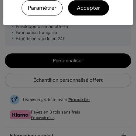
Paramétrer
Accepter
1,29 €
Enveloppe blanche offerte
Fabrication française
Expédition rapide en 24h
Personnaliser
Échantillon personnalisé offert
Livraison gratuite avec
Popcarte+
Payez en 3 fois sans frais
En savoir plus
Informations produit