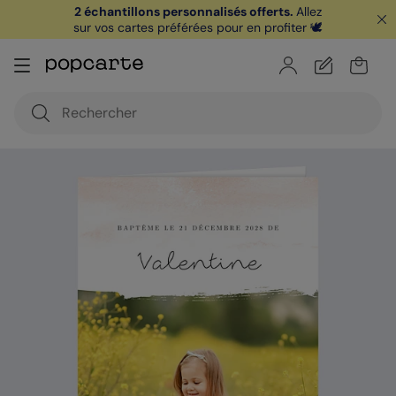
2 échantillons personnalisés offerts.
Allez
sur vos cartes préférées pour en profiter 🕊️
🏖️ Votre
1ère carte postale
sur l'app* est
offerte avec le code
POPCARTE
|
je télécharge