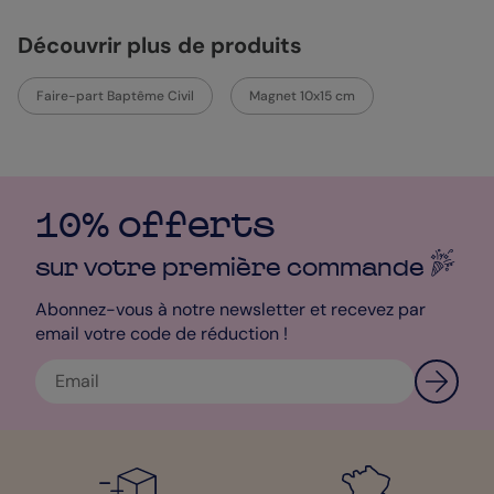
joli fond crème et rose poudré. Notre texte pré-inscrit sur la
page de droit est là pour vous donner un peu d’inspiration si
Découvrir plus de produits
vous en manquez. Personnalisez donc votre texte en choisissant
la typographie et la couleur. Ajouter quelques accessoires pour
un rendu plus personnel et le tour est joué ! Mon petit conseil
Faire-part Baptême Civil
Magnet 10x15 cm
pour une finition optimale pour ce
Faire-Part de Baptême
?
Craquez pour l’impression sur le papier création. Son léger grain
style papier à dessin apportera texture et douceur à votre
carte. Faites le choix de l’enveloppe parmi nos 20 couleurs
proposées. Mon coup de cœur reste l’enveloppe Nacré Irisé
qui, avec ses paillettes et sa couleur douce, donnera un côté
10% offerts
festif à votre faire-part même avant l’ouverture. Pour qu’aucun
problème ne se glisse à l’intérieur de l’enveloppe, vous pouvez
sur votre première
commande
prendre l’option Je reste zen. Avec cela, notre Service Qualité se
charge de faire les vérifications nécessaires, telles que la
Abonnez-vous à notre newsletter et recevez par
grammaire, l’orthographe ou encore la qualité de vos photos.
email votre code de réduction !
Enfin, notre Service Client se tient à votre disposition si vous en
avez besoin. Alors commencez votre design aujourd’hui et soyez
livré en 24h, chez vous ou directement chez vos destinataires !
Je vous souhaite une excellent création dans notre studio !
Mélanie - Pop Designer