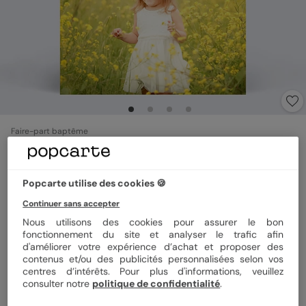
Faire-part baptême
Brume
Popcarte utilise des cookies 🍪
Format
12x17 cm plié
Continuer sans accepter
Nous utilisons des cookies pour assurer le bon
fonctionnement du site et analyser le trafic afin
d'améliorer votre expérience d’achat et proposer des
Papier
Papier Satiné
contenus et/ou des publicités personnalisées selon vos
centres d’intérêts. Pour plus d'informations, veuillez
consulter notre
politique de confidentialité
.
Quantité
Échantillon personnalisé