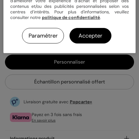
d'améliorer votre expérience d’achat et proposer des
contenus et/ou des publicités personnalisées selon vos
centres d’intérêts. Pour plus d'informations, veuillez
1,29 €
consulter notre
politique de confidentialité
.
Enveloppe blanche offerte
Fabrication française
Paramétrer
Accepter
Expédition rapide en 24h
Personnaliser
Échantillon personnalisé offert
Livraison gratuite avec
Popcarte+
Payez en 3 fois sans frais
En savoir plus
Informations produit