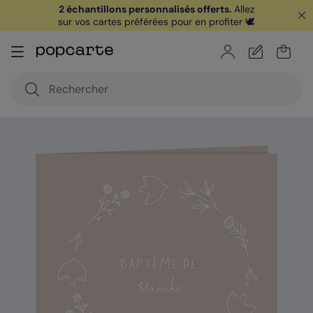
2 échantillons personnalisés offerts.
Allez
sur vos cartes préférées pour en profiter 🕊️
🏖️ Votre
1ère carte postale
sur l'app* est
offerte avec le code
POPCARTE
|
je télécharge