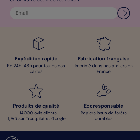
livraison express. Si vous avez le moindre doute, contactez notre
service client qui fera en sorte de répondre favorablement à
vos demandes. Belle création !
Mathilde - Pop Designer
Expédition rapide
Fabrication française
En 24h-48h pour toutes nos
Imprimé dans nos ateliers en
cartes
France
Produits de qualité
Écoresponsable
+ 14000 avis clients
Papiers issus de forêts
4,9/5 sur Trustpilot et Google
durables