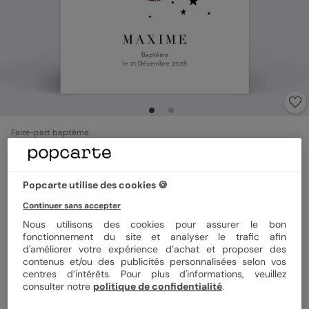
Faire-part baptême
Constellation
Popcarte utilise des cookies 🍪
Format
12x17 cm
Continuer sans accepter
Nous utilisons des cookies pour assurer le bon
fonctionnement du site et analyser le trafic afin
d'améliorer votre expérience d’achat et proposer des
Papier
Papier Satiné
contenus et/ou des publicités personnalisées selon vos
centres d’intérêts. Pour plus d'informations, veuillez
consulter notre
politique de confidentialité
.
Quantité
Échantillon personnalisé