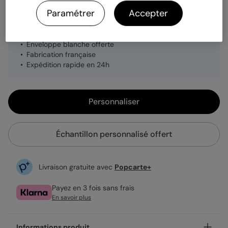
Paramétrer
Accepter
1,19 €
Enveloppe blanche offerte
Fabrication française
Expédition rapide en 24h
Personnaliser
Échantillon personnalisé offert
Livraison gratuite avec
Popcarte+
Payez en 3 fois sans frais
En savoir plus
Informations produit