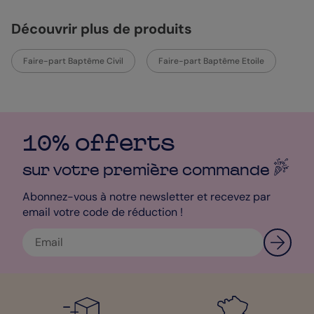
pourrez ainsi noter votre message d’affection et tous les détails
de l’événement ! Choisissez également les couleurs qui vous
Découvrir plus de produits
iront le mieux pour le texte. Ajoutez enfin quelques accessoires
parmi notre large sélection afin de rendre ce faire-part
totalement unique. Mon petit conseil de pop graphiste pour
Faire-part Baptême Civil
Faire-part Baptême Etoile
sublimer ce
Faire-Part de Baptême
? Misez sur le doux et épais
papier création ! Sa texture style papier à dessin ravira vos
destinataires et sublimera votre carte. Pour un côté très élégant
et festif, vous pouvez choisir l’enveloppe Nacré Irisé, avec son
effet pailleté. Mais si vous préférez ajouter de la couleur, vous
avez le choix entre 20 coloris différents, tous plus beaux les uns
10% offerts
que les autres. Pour garder l’esprit tranquille avant de faire vos
envois, vous pouvez prendre l’option Je reste zen. Notre Service
sur votre première
commande
Qualité se chargera alors de vérifier l’orthographe, la grammaire
et la qualité des photos pour vous. Avec ça, votre carte sera
Abonnez-vous à notre newsletter et recevez par
parfaite ! Si des questions vous viennent durant votre
email votre code de réduction !
personnalisation, vous pouvez contacter notre Service Client,
qui sera ravi de vous répondre et de vous aider. Passez
commande et soyez livré chez vous ou chez vos destinataires en
24h. Alors n’attendez plus et lancez-vous ! Bonne création !
Mathilde - Pop Designer