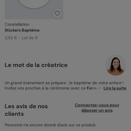
Constellation
Stickers Baptême
3,92 € - Lot de 8
Le mot de la créatrice
Un grand événement se prépare : le baptême de votre enfant !
Invitez vos proches à la cérémonie avec ce
Faire-Part Baptême
Lire la suite
Constellation
. Ce modèle sobre et élégant sera le messager
idéal pour convier tous ceux qui comptent auprès de vous en
ce beau jour. Les illustrations délicates d’un croissant de lune et
Les avis de nos
Connectez-vous pour
de petites étoiles viennent accompagner la charmante photo
déposer un avis
clients
de votre enfant sur la première page de votre faire-part.
Personnalisez votre modèle en inscrivant son prénom ainsi que
la date de la cérémonie. Ensuite, modifiez les quelques lignes
Personne n'a encore donné d'avis sur ce produit.
pré-inscrites au verso dans la calligraphie de votre choix. Vous