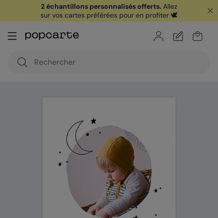
2 échantillons personnalisés offerts.
Allez
sur vos cartes préférées pour en profiter 🕊️
🏖️ Votre
1ère carte postale
sur l'app* est
offerte avec le code
POPCARTE
|
je télécharge