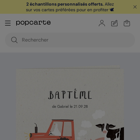
2 échantillons personnalisés offerts.
Allez
sur vos cartes préférées pour en profiter 🕊️
🏖️ Votre
1ère carte postale
sur l'app* est
offerte avec le code
POPCARTE
|
je télécharge