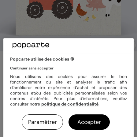
Popcarte utilise des cookies 🍪
Faire-part baptême
Dessin Tracteur
Continuer sans accepter
5
(
1
avis)
Nous utilisons des cookies pour assurer le bon
fonctionnement du site et analyser le trafic afin
d'améliorer votre expérience d’achat et proposer des
contenus et/ou des publicités personnalisées selon vos
Format
14x14 cm plié
centres d’intérêts. Pour plus d'informations, veuillez
consulter notre
politique de confidentialité
.
Papier
Papier Satiné
Paramétrer
Accepter