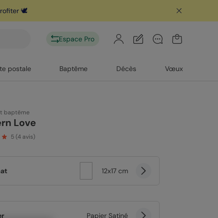
ofiter 🕊️
télécharge
Espace Pro
te postale
Baptême
Décès
Vœux
rt baptême
rn Love
5
(
4
avis)
at
12x17 cm
er
Papier Satiné