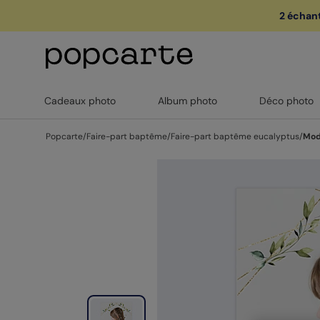
2 échant
🏖️ Votre
1
Cadeaux photo
Album photo
Déco photo
Popcarte
/
Faire-part baptême
/
Faire-part baptême eucalyptus
/
Mod