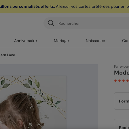
illons personnalisés offerts.
Allez
sur vos cartes préférées pour en pr
ère carte postale
sur l'app* est
offerte avec le code
POPCARTE
|
je 
Anniversaire
Mariage
Naissance
Car
ern Love
Faire-pa
Mode
Form
Papi