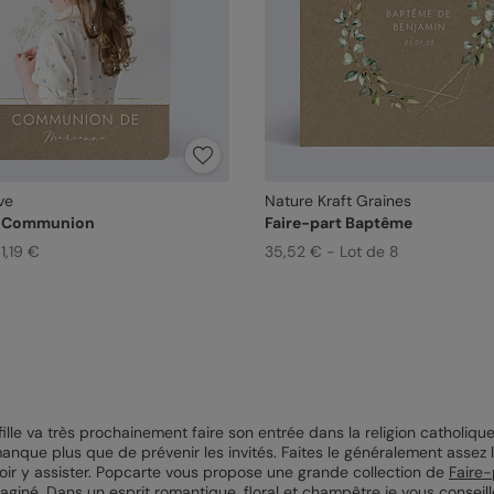
ve
Nature Kraft Graines
t Communion
Faire-part Baptême
1,19 €
35,52 € - Lot de 8
fille va très prochainement faire son entrée dans la religion catholiqu
 manque plus que de prévenir les invités. Faites le généralement asse
ir y assister. Popcarte vous propose une grande collection de
Faire
maginé. Dans un esprit romantique, floral et champêtre je vous consei