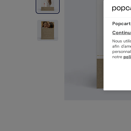
Popcarte
Continu
Nous util
afin d'am
personnal
notre
pol