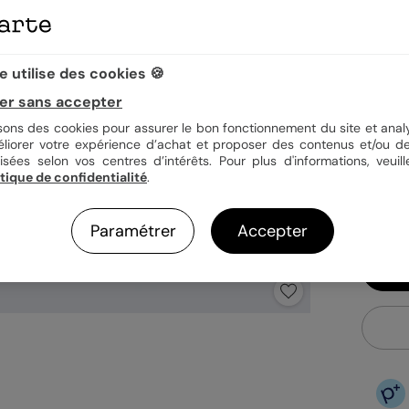
Quan
 utilise des cookies 🍪
er sans accepter
isons des cookies pour assurer le bon fonctionnement du site et analy
1,19
éliorer votre expérience d’achat et proposer des contenus et/ou de
En
isées selon vos centres d’intérêts. Pour plus d'informations, veuill
itique de confidentialité
.
Fa
Ex
Paramétrer
Accepter