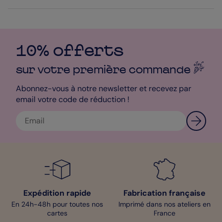
vérification de l’orthographe, la grammaire et la qualité de vos
photos. Choisissez de recevoir
Faire-part Communion
chez vous
ou bien opter pour l’envoi direct chez vos destinataires.
L’expédition est réalisée en 24h.
10% offerts
Bénédicte - Pop Designer
sur votre première
commande
Abonnez-vous à notre newsletter et recevez par
email votre code de réduction !
Expédition rapide
Fabrication française
En 24h-48h pour toutes nos
Imprimé dans nos ateliers en
cartes
France