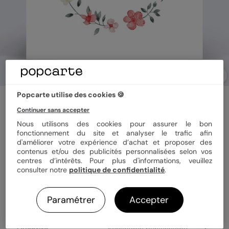
Popcarte utilise des cookies 🍪
Faire-part communion
Champêtre Fleuri
Continuer sans accepter
Nous utilisons des cookies pour assurer le bon
5
(
2
avis)
fonctionnement du site et analyser le trafic afin
d'améliorer votre expérience d’achat et proposer des
contenus et/ou des publicités personnalisées selon vos
Format
14x14 cm plié
centres d’intérêts. Pour plus d'informations, veuillez
consulter notre
politique de confidentialité
.
Papier
Papier Satiné
Paramétrer
Accepter