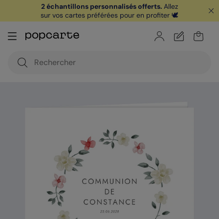
2 échantillons personnalisés offerts.
Allez
sur vos cartes préférées pour en profiter 🕊️
🏖️ Votre
1ère carte postale
sur l'app* est
offerte avec le code
POPCARTE
|
je télécharge