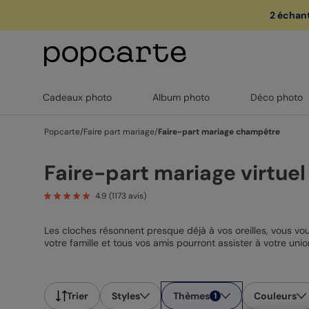
2 échant
🏖️ Votre
1
Cadeaux photo
Album photo
Déco photo
Popcarte
/
Faire part mariage
/
Faire-part mariage champêtre
Faire-part mariage virtuel
4.9
(
1173
avis)
Les cloches résonnent presque déjà à vos oreilles, vous vous 
votre famille et tous vos amis pourront assister à votre unio
Nombreux sont les avantages de nos cartes de mariage virtu
pratiques pour capter l’attention de votre entourage ultra 
ordinateur. En un clin d’œil ils peuvent regarder leur cale
nous n’avons pas pour autant délaissé le côté esthétique d
Trier
Styles
Thèmes
Couleurs
1
yeux. Ces faire-part mariage virtuels personnalisés à votre 