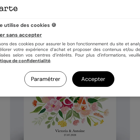
ires pourront la recevoir ! Contrairement aux
faire-part mariage
tradi
e mariage virtuelles ont tout de vraies grandes ! Trendy, originales et 
 utilise des cookies 🍪
er sans accepter
isons des cookies pour assurer le bon fonctionnement du site et analy
éliorer votre expérience d’achat et proposer des contenus et/ou de
isées selon vos centres d’intérêts. Pour plus d'informations, veuill
itique de confidentialité
.
Paramétrer
Accepter