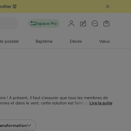
ofiter 💒
télécharge
Espace Pro
te postale
Baptême
Décès
Vœux
ions ! A présent, il faut s’assurer que tous les membres de
rnes et dans le vent, cette solution est faite pour vous !
Lire la suite
n moins, respectueuses de l’environnement et très
rtuel dans leur boîte mail, sur leur smartphone ou sur leur
chez Popcarte, nous n’aimons pas faire les choses à moitié,
, vintage ou plus classiques viennent défiler sous vos
ransformation
plus conventionnelles. Choisissez le fond de votre carte, le