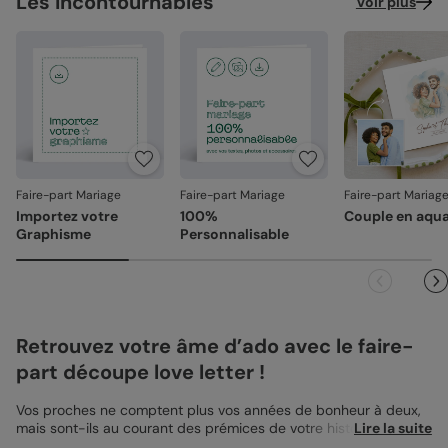
Les incontournables
Voir plus
assemblée avec précision.
Recyclé :
papier 100% fibres recyclées, grain naturel très
Emballage renforcé
: vos créations arrivent dans un
légèrement visible (350 g/m²)
emballage adapté, pour un résultat intact à l'ouverture.
Votre satisfaction, notre priorité.
Référence : 10360
Si vous constatez le moindre souci lié à l'impression, au
façonnage ou à l’acheminement, contactez-nous dans les
30 jours. Nous nous occupons de tout et relançons une
impression si nécessaire.
Faire-part Mariage
Faire-part Mariage
Faire-part Mariag
En revanche, si le point concerne la personnalisation que
Importez votre
100%
Couple en aqua
vous avez validée (texte, photo, mise en page), le produit
Graphisme
Personnalisable
ne pourra pas être repris.
Retrouvez votre âme d’ado avec le faire-
part découpe love letter !
Vos proches ne comptent plus vos années de bonheur à deux,
mais sont-ils au courant des prémices de votre histoire d’amour
Lire la suite
? Le faire-part découpe Love Letter vous permet de faire un