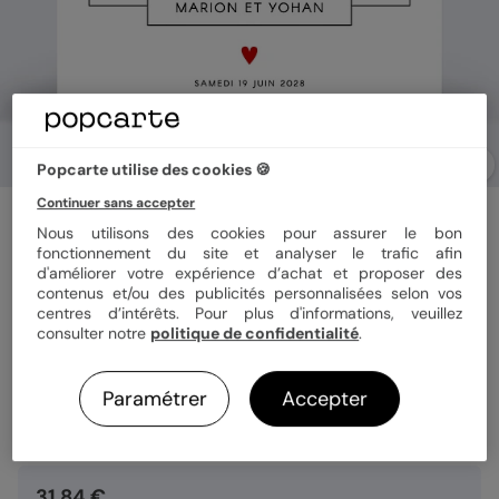
Popcarte utilise des cookies 🍪
Continuer sans accepter
Faire part mariage
Découpe Love Letter
Nous utilisons des cookies pour assurer le bon
fonctionnement du site et analyser le trafic afin
d'améliorer votre expérience d’achat et proposer des
contenus et/ou des publicités personnalisées selon vos
Format
14x14 cm plié
centres d’intérêts. Pour plus d'informations, veuillez
consulter notre
politique de confidentialité
.
Paramétrer
Accepter
Quantité
8 cartes
31,84 €