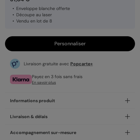
Enveloppe blanche offerte
Découpe au laser
Vendu en lot de 8
Personnaliser
Livraison gratuite avec
Popcarte+
Payez en 3 fois sans frais
En savoir plus
Informations produit
Notre finition découpe fait de nos cartes de véritables
Livraison & délais
sculptures de papier !
Grâce à la découpe laser, le papier est ajouré selon un
Votre création est imprimée avec soin en 24h ou 48h dans
Accompagnement sur-mesure
découpage très précis, elle permet une présentation
nos ateliers, en France.