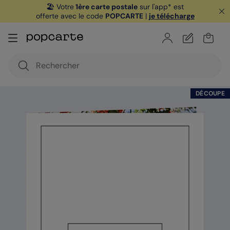
🏖️ Votre
1ère carte postale
sur l'app* est
offerte avec le code
POPCARTE
|
je télécharge
DÉCOUPE