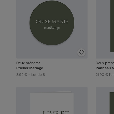
Deux prénoms
Deux prén
Sticker Mariage
Panneau M
3,92 € - Lot de 8
21,90 € l'un