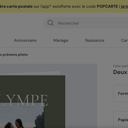
ère carte postale
sur l'app* est
offerte avec le code
POPCARTE
|
je 
Anniversaire
Mariage
Naissance
Car
x prénoms photo
Faire par
Deux
Form
Papi