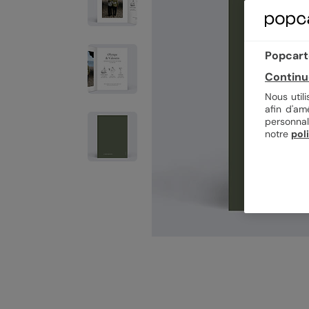
Popcarte
Continu
Nous util
afin d'am
personnal
notre
pol