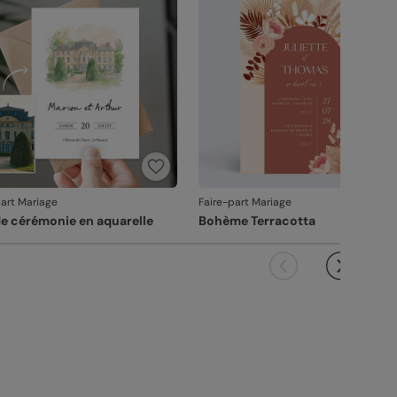
it ne pourra pas être repris.
part Mariage
Faire-part Mariage
de cérémonie en aquarelle
Bohème Terracotta