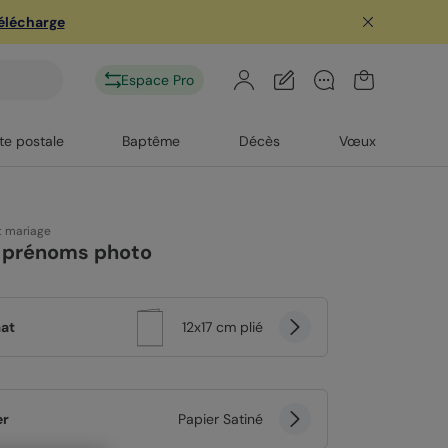
télécharge
Espace Pro
te postale
Baptême
Décès
Vœux
t mariage
 prénoms photo
at
12x17 cm plié
er
Papier Satiné