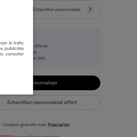
tité
Échantillon personnalisé
 €
ser le trafic
veloppe blanche offerte
s publicités
brication française
ez consulter
pédition rapide en 24h
Personnaliser
Échantillon personnalisé offert
Livraison gratuite avec
Popcarte+