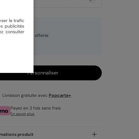
ser le trafic
4 €
s publicités
ez consulter
veloppe blanche offerte
rure à chaud
ndu en lot de 8
Personnaliser
Livraison gratuite avec
Popcarte+
Payez en 3 fois sans frais
En savoir plus
mations produit