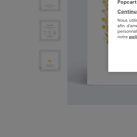
Popcarte
Continu
Nous util
afin d'am
personnal
notre
pol