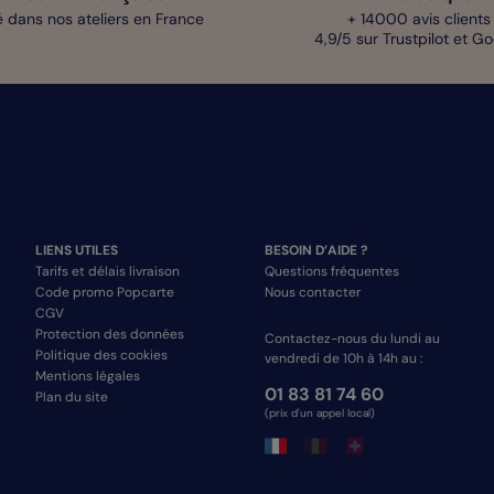
 dans nos ateliers en France
+ 14000 avis clients
4,9/5 sur Trustpilot et G
LIENS UTILES
BESOIN D’AIDE ?
Tarifs et délais livraison
Questions fréquentes
Code promo Popcarte
Nous contacter
CGV
Protection des données
Contactez-nous du lundi au
Politique des cookies
vendredi de 10h à 14h au :
Mentions légales
01 83 81 74 60
Plan du site
(prix d'un appel local)