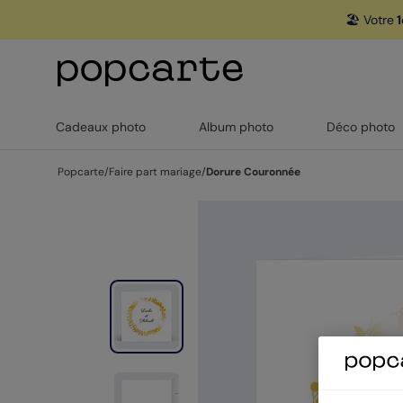
🏖️ Votre
1
Cadeaux photo
Album photo
Déco photo
Popcarte
/
Faire part mariage
/
Dorure Couronnée