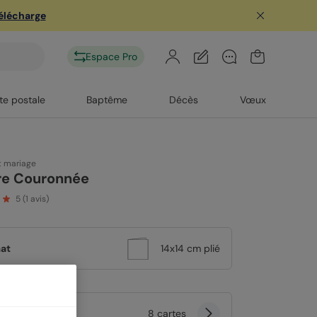
télécharge
Espace Pro
te postale
Baptême
Décès
Vœux
t mariage
re Couronnée
5
(
1
avis)
at
14x14 cm plié
tité
8 cartes