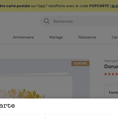
ère carte postale
sur l'app* est
offerte avec le code
POPCARTE
|
je 
Anniversaire
Mariage
Naissance
Car
Faire par
DORURE
Doru
Form
Quan