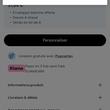
31,84 €
Enveloppe blanche offerte
Dorure à chaud
Vendu en lot de 8
Personnaliser
Livraison gratuite avec
Popcarte+
Payez en 3 fois sans frais
En savoir plus
Informations produit
Notre finition dorée sur le modèle Dorure Oui apporte
Livraison & délais
élégance et finesse.
La dorure à chaud est une technique d’impression
Votre création est imprimée avec soin en 24h ou 48h dans