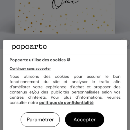
Faire part mariage
Popcarte utilise des cookies 🍪
Dorure Oui
Continuer sans accepter
5
(
2
avis)
Nous utilisons des cookies pour assurer le bon
fonctionnement du site et analyser le trafic afin
d'améliorer votre expérience d’achat et proposer des
Format
14x14 cm plié
contenus et/ou des publicités personnalisées selon vos
centres d’intérêts. Pour plus d'informations, veuillez
consulter notre
politique de confidentialité
.
Quantité
8 cartes
Paramétrer
Accepter