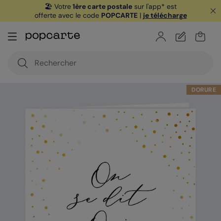
🏖️ Votre
1ère carte postale
sur l'app* est
offerte avec le code
POPCARTE
|
je télécharge
DORURE