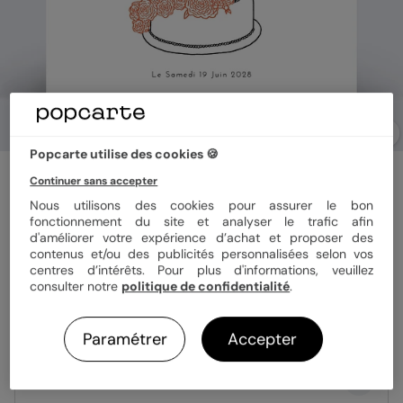
Popcarte utilise des cookies 🍪
Faire part mariage
Continuer sans accepter
Gâteau Mariage
Nous utilisons des cookies pour assurer le bon
fonctionnement du site et analyser le trafic afin
d'améliorer votre expérience d’achat et proposer des
Format
14x14 cm plié
contenus et/ou des publicités personnalisées selon vos
centres d’intérêts. Pour plus d'informations, veuillez
consulter notre
politique de confidentialité
.
Papier
Papier Satiné
Paramétrer
Accepter
Quantité
Échantillon personnalisé