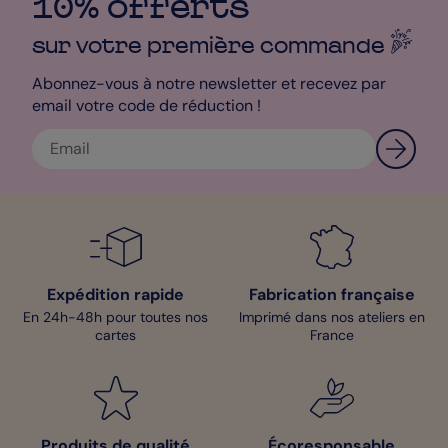
10% offerts
part de mariage qui vous corresponde !
sur votre première
commande
Abonnez-vous à notre newsletter et recevez par
email votre code de réduction !
Expédition rapide
Fabrication française
En 24h-48h pour toutes nos
Imprimé dans nos ateliers en
cartes
France
Produits de qualité
Écoresponsable