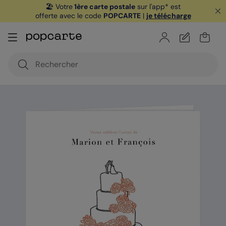
🏖️ Votre
1ère carte postale
sur l'app* est
offerte avec le code
POPCARTE
|
je télécharge