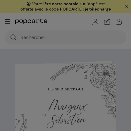
🏖️ Votre
1ère carte postale
sur l'app* est
offerte avec le code
POPCARTE
|
je télécharge