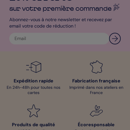
La qualité est au rendez-vous, chaque détail du motif, jusqu'à la
typographie, est net et précis. Si vous avez des questions ou
sur votre première
commande
besoin d'aide pour le personnaliser, notre équipe Service Client
est là pour vous aider. On est là pour vous aider à faire de ce
Abonnez-vous à notre newsletter et recevez par
faire-part le premier joli détail d'un jour inoubliable.
email votre code de réduction !
Sarah - Designer
Expédition rapide
Fabrication française
En 24h-48h pour toutes nos
Imprimé dans nos ateliers en
cartes
France
Produits de qualité
Écoresponsable