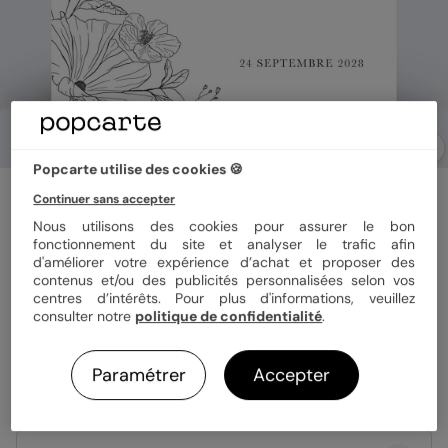
Popcarte utilise des cookies 🍪
Faire part mariage
Continuer sans accepter
Gravure Blanc
Nous utilisons des cookies pour assurer le bon
fonctionnement du site et analyser le trafic afin
d'améliorer votre expérience d’achat et proposer des
Couleur
contenus et/ou des publicités personnalisées selon vos
centres d’intérêts. Pour plus d'informations, veuillez
consulter notre
politique de confidentialité
.
Paramétrer
Accepter
Format
14x14 cm plié