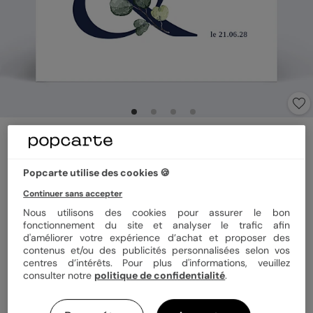
Faire part mariage
Faire-part Mariage Laurier
5
(
3
avis)
Popcarte utilise des cookies 🍪
Continuer sans accepter
Format
14x14 cm plié
Nous utilisons des cookies pour assurer le bon
fonctionnement du site et analyser le trafic afin
d'améliorer votre expérience d’achat et proposer des
contenus et/ou des publicités personnalisées selon vos
centres d’intérêts. Pour plus d'informations, veuillez
Papier
Papier Satiné
consulter notre
politique de confidentialité
.