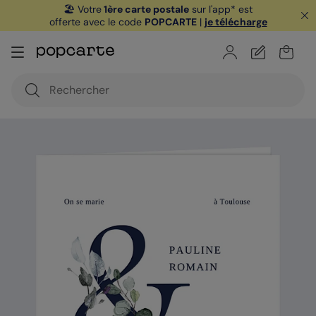
🏖️ Votre
1ère carte postale
sur l'app* est
offerte avec le code
POPCARTE
|
je télécharge