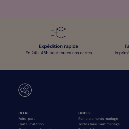
Expédition rapide
F
En 24h-48h pour toutes nos cartes
Imprimé
OFFRE
GUIDES
Faire-part
Remerciements mariage
Carte invitation
Textes faire-part mariage