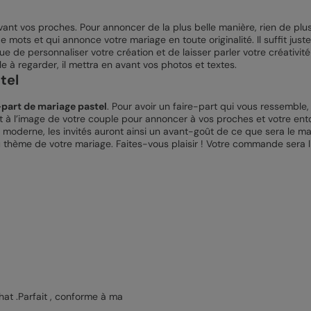
evant vos proches. Pour annoncer de la plus belle manière, rien de pl
mots et qui annonce votre mariage en toute originalité. Il suffit ju
que de personnaliser votre création et de laisser parler votre créativi
le à regarder, il mettra en avant vos photos et textes.
tel
-part de mariage pastel
. Pour avoir un faire-part qui vous ressemble
nt à l’image de votre couple pour annoncer à vos proches et votre ento
moderne, les invités auront ainsi un avant-goût de ce que sera le mar
 thème de votre mariage. Faites-vous plaisir ! Votre commande sera li
hat .Parfait , conforme à ma