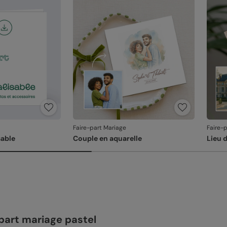
En re
que v
produ
Faire-part Mariage
Faire-
able
Couple en aquarelle
Lieu 
part mariage pastel