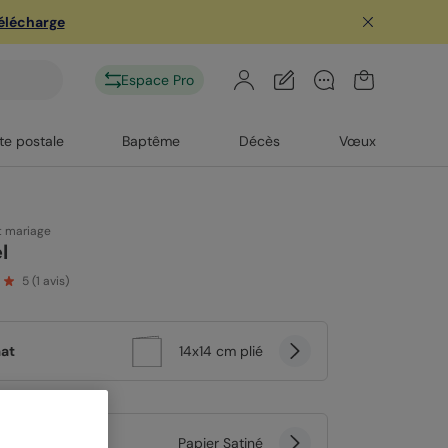
télécharge
Espace Pro
te postale
Baptême
Décès
Vœux
t mariage
l
5
(
1
avis)
at
14x14 cm plié
er
Papier Satiné