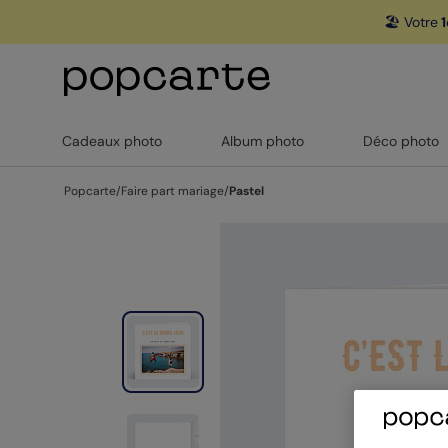
🏖️ Votre
1
Cadeaux photo
Album photo
Déco photo
Popcarte
/
Faire part mariage
/
Pastel