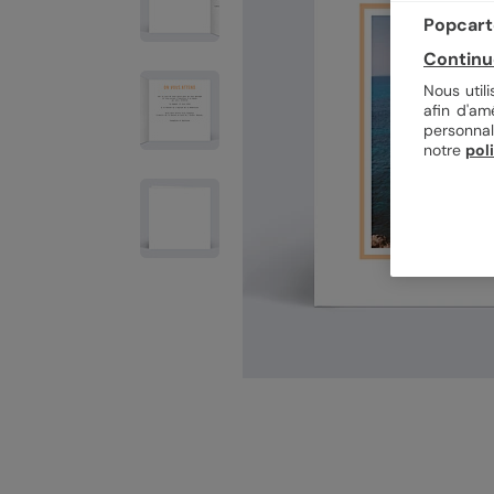
Popcarte
Continu
Nous util
afin d'am
personnal
notre
pol