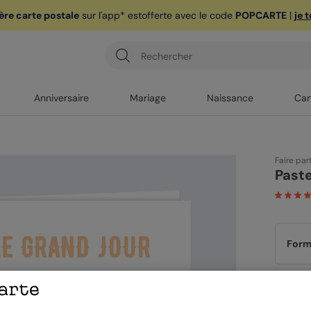
ère carte postale
sur l'app* est
offerte avec le code
POPCARTE
|
je 
Anniversaire
Mariage
Naissance
Car
Faire par
Paste
Form
Papi