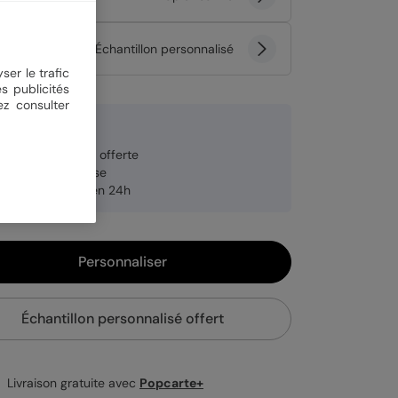
tité
Échantillon personnalisé
ser le trafic
s publicités
ez consulter
 €
veloppe blanche offerte
brication française
pédition rapide en 24h
Personnaliser
Échantillon personnalisé offert
Livraison gratuite avec
Popcarte+