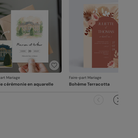
vanche, si le point concerne la personnalisation
ous avez validée (texte, photo, mise en page), le
it ne pourra pas être repris.
part Mariage
Faire-part Mariage
de cérémonie en aquarelle
Bohème Terracotta