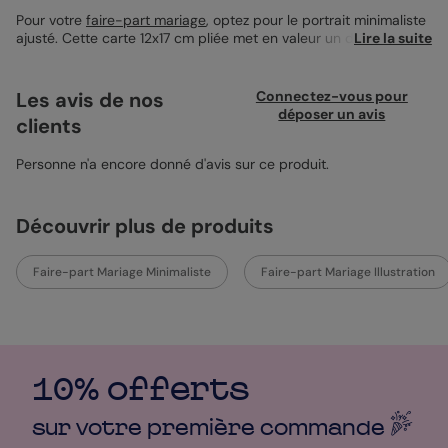
Pour votre
faire-part mariage
, optez pour le portrait minimaliste
ajusté. Cette carte 12x17 cm pliée met en valeur un design épuré
Lire la suite
et moderne, où une illustration personnalisée de votre couple
attire l'œil. Idéale pour annoncer votre grand jour avec élégance
et simplicité, elle s'accompagne idéalement d'une enveloppe
Les avis de nos
Connectez-vous pour
ivoire qui ajoute une touche douce et raffinée. Personnalisez le
déposer un avis
clients
texte pour rendre ce moment unique. Votre annonce, votre
style. À votre façon.
Transformez votre photo en portrait minimaliste ajusté. Il vous
Personne n'a encore donné d'avis sur ce produit.
suffit d’importer votre image : pour la transformer
automatiquement en création artistique. Accédez ensuite au
studio photo pour affiner le rendu, ajuster les détails et
Découvrir plus de produits
personnaliser votre visuel selon vos envies. Libre à vous de
créer, simplement et à votre manière.
Faire-part Mariage Minimaliste
Faire-part Mariage Illustration
10% offerts
sur votre première
commande