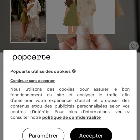
Faire part mariage
Portrait minimaliste ajusté
Popcarte utilise des cookies 🍪
Continuer sans accepter
Format
12x17 cm plié
Nous utilisons des cookies pour assurer le bon
fonctionnement du site et analyser le trafic afin
d'améliorer votre expérience d’achat et proposer des
contenus et/ou des publicités personnalisées selon vos
centres d’intérêts. Pour plus d'informations, veuillez
Papier
Papier Satiné
consulter notre
politique de confidentialité
.
Quantité
Échantillon personnalisé
Paramétrer
Accepter