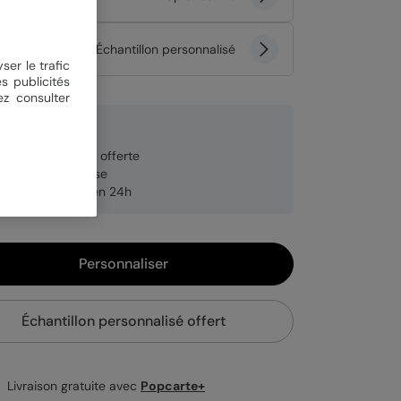
tité
Échantillon personnalisé
ser le trafic
s publicités
ez consulter
 €
veloppe blanche offerte
brication française
pédition rapide en 24h
Personnaliser
Échantillon personnalisé offert
Livraison gratuite avec
Popcarte+