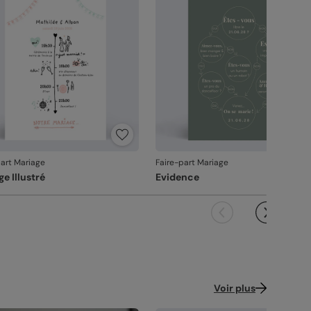
ronopost. Une fois imprimées, vos créations
ins de plastiques
: 93% de nos commandes
n. Service sans obligation d’achat. Écrivez-nous
joignent vos boîtes aux lettres dès le lendemain
nt garanties 0% plastique. Nous travaillons
designer@popcarte.com
n France métropolitaine, du lundi au vendredi).
tivement pour atteindre les 100% !
brication française
: une production et un
papiers
rect chez vos destinataires de 4 à 5 jours :
voir-faire 100% français.
 sélectionnant l'envoi "Chez vos destinataires",
éation :
papier haute qualité texturé et épais,
us imprimons et envoyons vos créations
alité, dans les détails
pe papier à dessin (300 g/m²)
rectement dans leurs boîtes aux lettres. En
alité guide nos choix au quotidien. De
ance métropolitaine, la livraison prend entre 4 à
tiné :
papier mat au toucher lisse (350 g/m²)
ression à l'expédition, chaque étape est soignée.
jours ouvrés (hors dimanches et jours fériés).
tiné pelliculé :
papier brillant au toucher lisse,
ur le reste du monde, les délais peuvent être un
s couleurs fidèles et des détails nets
: un
lliculé sur les faces extérieures (350 g/m²)
u plus longs selon le pays de destination.
ndu à la hauteur de votre création.
cyclé :
papier 100% fibres recyclées, grain
çonné avec soin
: chaque carte est découpée
part Mariage
Faire-part Mariage
turel très légèrement visible (350 g/m²)
 assemblée avec précision.
e Illustré
Evidence
ballage renforcé
: vos créations arrivent dans
cré irisé :
papier élégant avec effet nacré
 emballage adapté, pour un résultat intact à
illeté (300 g/m²)
ouverture.
 satisfaction, notre priorité.
ence : 19853
us constatez le moindre souci lié à l'impression,
çonnage ou à l’acheminement, contactez-nous
les 30 jours. Nous nous occupons de tout et
Voir plus
çons une impression si nécessaire.