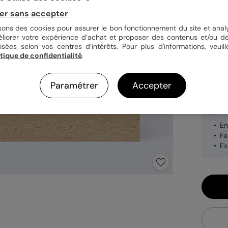
er sans accepter
isons des cookies pour assurer le bon fonctionnement du site et analy
Papi
éliorer votre expérience d’achat et proposer des contenus et/ou de
isées selon vos centres d’intérêts. Pour plus d'informations, veuill
itique de confidentialité
.
Quan
Paramétrer
Accepter
1,49
En
Fa
Ex