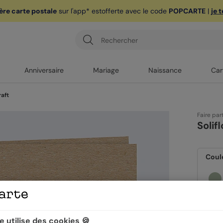
ère carte postale
sur l'app* est
offerte avec le code
POPCARTE
|
je 
Anniversaire
Mariage
Naissance
Car
raft
Faire par
Solif
Coul
Form
 utilise des cookies 🍪