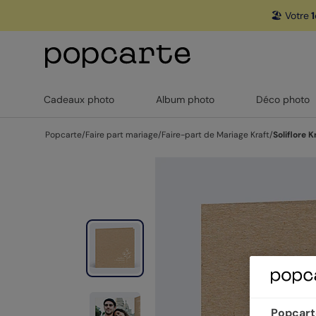
🏖️ Votre
1
Cadeaux photo
Album photo
Déco photo
Popcarte
/
Faire part mariage
/
Faire-part de Mariage Kraft
/
Soliflore K
Popcarte