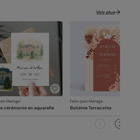
çonnage ou à l’acheminement, contactez-nous
les 30 jours. Nous nous occupons de tout et
Voir plus
çons une impression si nécessaire.
vanche, si le point concerne la personnalisation
ous avez validée (texte, photo, mise en page), le
it ne pourra pas être repris.
part Mariage
Faire-part Mariage
de cérémonie en aquarelle
Bohème Terracotta