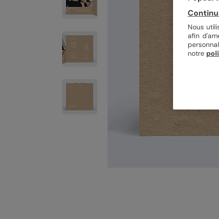
Continu
Nous util
afin d'am
personnal
notre
pol