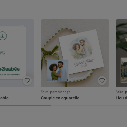
au fa
dans 
relan
En re
que v
produ
Faire-part Mariage
Faire-
able
Couple en aquarelle
Lieu 