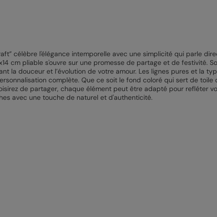
Kraft” célèbre l'élégance intemporelle avec une simplicité qui parle d
4x14 cm pliable s'ouvre sur une promesse de partage et de festivité. S
nt la douceur et l’évolution de votre amour. Les lignes pures et la t
ersonnalisation complète. Que ce soit le fond coloré qui sert de toile
sirez de partager, chaque élément peut être adapté pour refléter votr
hes avec une touche de naturel et d'authenticité.