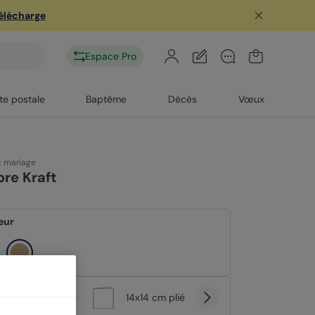
télécharge
Espace Pro
te postale
Baptême
Décès
Vœux
t mariage
lore Kraft
eur
at
14x14 cm plié